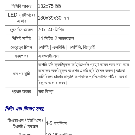
পিসিবি আকার
132x75 মিমি
LED ড্রাইভারের
180x39x30 মিমি
আকার
লেন্স বিম এঙ্গেল
70x140 ডিগ্রি
পিসিবি সার্কিট
14 সিরিজ 2 সমান্তরাল
নেতৃত্বে চিপস
এক্সপিই | এক্সপিজি | এক্সপিসি, বিদ্রোহী
সনদপত্র
আরওএইচএস
আপনি যদি ত্রুটিযুক্ত আইটেমগুলি গ্রহণ করেন তবে দয়া করে
আমাদের ত্রুটিযুক্ত অংশের একটি ছবি ইমেল করুন।আমরা
মান গ্যারান্টি
অতিরিক্ত চার্জার ছাড়াই আপনাকে প্রতিস্থাপন পাঠাব, অথবা
রিফান্ড অফার করব।
প্রধান বাজার
সারা বিশ্বে
শিপিং এবং বিতরণ সময়:
ডিএইচএল / ইউপিএস /
4-5 কার্যদিবস
টিএনটি / ফেডেক্স