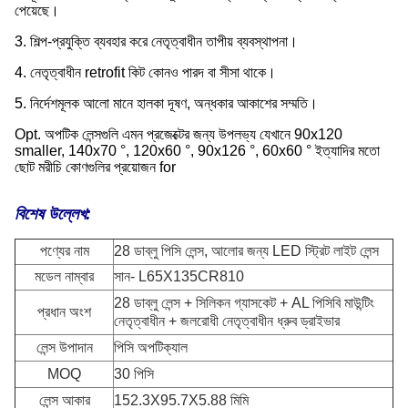
পেয়েছে।
3. শিল্প-প্রযুক্তি ব্যবহার করে নেতৃত্বাধীন তাপীয় ব্যবস্থাপনা।
4. নেতৃত্বাধীন retrofit কিট কোনও পারদ বা সীসা থাকে।
5. নির্দেশমূলক আলো মানে হালকা দূষণ, অন্ধকার আকাশের সম্মতি।
Opt. অপটিক লেন্সগুলি এমন প্রজেক্টের জন্য উপলভ্য যেখানে 90x120
smaller, 140x70 °, 120x60 °, 90x126 °, 60x60 ° ইত্যাদির মতো
ছোট মরীচি কোণগুলির প্রয়োজন for
বিশেষ উল্লেখ:
পণ্যের নাম
28 ডাব্লু পিসি লেন্স, আলোর জন্য LED স্ট্রিট লাইট লেন্স
মডেল নাম্বার
সান- L65X135CR810
28 ডাব্লু লেন্স + সিলিকন গ্যাসকেট + AL পিসিবি মাউন্টিং
প্রধান অংশ
নেতৃত্বাধীন + জলরোধী নেতৃত্বাধীন ধ্রুব ড্রাইভার
লেন্স উপাদান
পিসি অপটিক্যাল
MOQ
30 পিসি
লেন্স আকার
152.3X95.7X5.88 মিমি