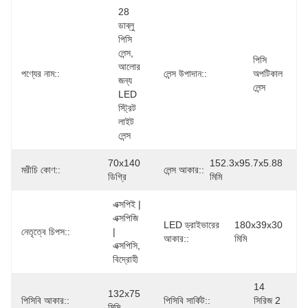
28 
ডাব্লু 
পিসি 
লেন্স, 
পিসি 
আলোর 
পণ্যের নাম::
লেন্স উপাদান::
অপটিকাল 
জন্য 
লেন্স
LED 
স্ট্রিট 
লাইট 
লেন্স
70x140 
152.3x95.7x5.88 
মরীচি কোণ::
লেন্স আকার::
ডিগ্রি
মিমি
এক্সপিই | 
এক্সপিজি 
LED ড্রাইভারের
180x39x30 
নেতৃত্বে চিপস::
| 
আকার::
মিমি
এক্সপিসি, 
বিদ্রোহী
14 
132x75 
পিসিবি আকার::
পিসিবি সার্কিট::
সিরিজ 2 
মিমি