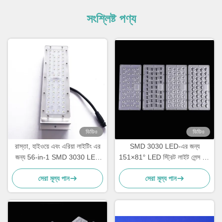
সংশ্লিষ্ট পণ্য
ভিডিও
ভিডিও
রাস্তা, হাইওয়ে এবং এরিয়া লাইটিং এর
SMD 3030 LED-এর জন্য
জন্য 56-in-1 SMD 3030 LED
151×81° LED স্ট্রিট লাইট লেন্স হাই
স্ট্রিট লাইট মডিউল অপটিক্যাল গ্রেড
ট্রান্সমিট্যান্স রোডওয়ে লাইটিং অপটিক্স
সেরা মূল্য পান
সেরা মূল্য পান
পিসি লেন্স
প্রস্তুতকারক