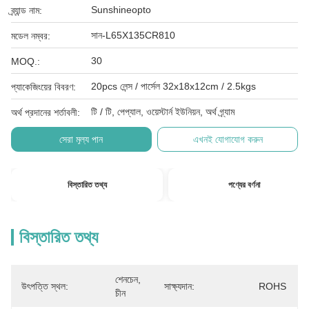
Sunshineopto
ব্র্যান্ড নাম:
সান-L65X135CR810
মডেল নম্বর:
30
MOQ.:
20pcs লেন্স / পার্সেল 32x18x12cm / 2.5kgs
প্যাকেজিংয়ের বিবরণ:
টি / টি, পেপ্যাল, ওয়েস্টার্ন ইউনিয়ন, অর্থ গ্র্যাম
অর্থ প্রদানের শর্তাবলী:
সেরা মূল্য পান
এখনই যোগাযোগ করুন
বিস্তারিত তথ্য
পণ্যের বর্ণনা
বিস্তারিত তথ্য
শেনচেন, 
উৎপত্তি স্থল:
সাক্ষ্যদান:
ROHS
চীন