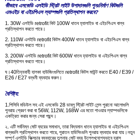
কীভাবে এসকেডি এলইডি স্ট্রিট লাইট উপাদানগুলি পুনঃনির্মাণ কিটগুলি
এমএইচ বা এইচপিএস ল্যাম্পগুলি প্রতিস্থাপন করবে?
1. 30W এলইডি retrofit কিট 100W ধাতব হ্যালাইড বা এইচপিএস বাল্ব
প্রতিস্থাপন করতে পারে।
2. 110W এলইডি retrofit কিটস 400W ধাতব হ্যালাইড বা এইচপিএস বাল্ব
প্রতিস্থাপন করতে পারে।
3. 200W এলইডি retrofit কিট 600W ধাতব হ্যালাইড বা এইচপিএস বাল্ব
প্রতিস্থাপন করতে পারে।
ঘ।
40তিহ্যবাহী হালকা হাউজিংগুলিতে retrofit কিটস মাউন্ট করতে E40 / E39 /
E26 / E27 বন্ধনী ব্যবহার করুন।
বৈশিষ্ট্য:
1.পিসিবি মডিউল সহ এই এসকেডি 28 ডাব্লু স্ট্রিট লাইট লেন্স পুরানো আলোগুলি
পুনরায় প্রেরণ করা বা 56W, 112W, 168W এর মতো পাওয়ার ল্যাম্পগুলিকে
একত্রিত করার জন্য সেরা পছন্দ।
২. এটি সর্বনিম্ন মোট ব্যয়ের সমাধান, তারা বিদ্যমান ধাতব হ্যালাইড বা এইচপিএস
বাল্বগুলি প্রতিস্থাপন করতে পারে, পুরাতন হাউসিংগুলি পুনরায় ব্যবহার করা যায়।নতুন
সম্পূর্ণ এলইডি ফিক্সচার ব্যবহারের তুলনায় মোট ব্যয় উল্লেখযোগ্যভাবে হ্রাস