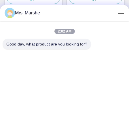
Mrs. Marshe
দ্রুত যোগাযোগ
2:02 AM
Good day, what product are you looking for?
ঠিকানা
রুম 7 ই, ব্লক এ, বিনফেন শিজি বিল্ডিং, লংক্সিয়াং রোড, লংগ্যাং জেলা, শেনঝেন, চীন
518172
টেলিফোন
86--13510560547
ই-মেইল
sales@sunshineopto.com
গোপনীয়তা নীতি
|
সাইট ম্যাপ
| চীন ভাল মানের LED স্ট্রিট লাইট মডিউল