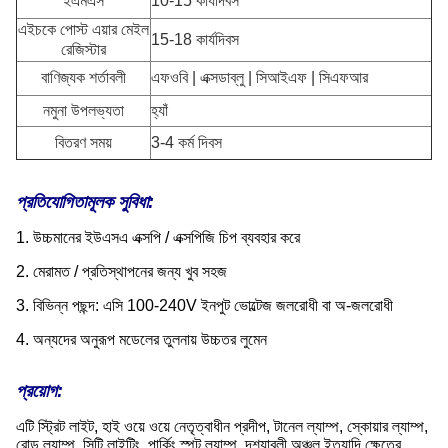
ইএমএস
10-15 কার্যদিবস
এইচকে পোস্ট এয়ার মেইল
15-18 কার্যদিবস
​​রেজিস্টার
বাণিজ্যক শর্তাবলী
এফওবি | এক্সডাব্লু | সিআইএফ | সিএফআর
নমুনা উপলভ্যতা
হ্যাঁ
বিতরণ সময়
3-4 কর্ম দিবস
প্রতিযোগিতামূলক সুবিধা:
1. উচ্চমানের ইউএসএ এক্সপি / এক্সপিজি চিপ ব্যবহার করে
2. মেরামত / প্রতিস্থাপনের জন্য খুব সহজ
3. বিভিন্ন পছন্দ: এসি 100-240V ইনপুট ভোল্টেজ জলরোধী বা অ-জলরোধী
4. অন্যদের অনুরূপ মডেলের তুলনায় উচ্চতর লুমেন
প্রয়োগ:
এটি স্ট্রিট লাইট, হাই ওয়ে ওয়ে নেতৃত্বাধীন প্রদীপ, টানেল ল্যাম্প, স্কোয়ার ল্যাম্প,
রোড ল্যাম্প, সিটি লাইটিং, পার্কিং স্পট ল্যাম্প, দৃশ্যাবলী অঞ্চল ইত্যাদি ক্ষেত্রে