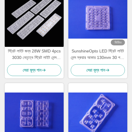
ভিডিও
স্ট্রিট লাইট জন্য 28W SMD 4pcs
SunshineOpto LED স্ট্রিট লাইট
3030 নেতৃত্বে স্ট্রিট লাইট লেন্স
লেন্স স্কয়ার আকার 130mm 30 পয়েন্ট
TYPE4-S
SMD 5050
সেরা মূল্য পান
সেরা মূল্য পান