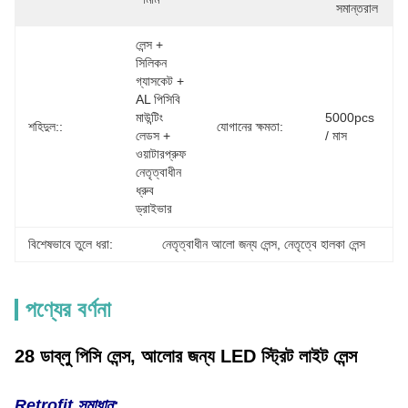
সমান্তরাল
লেন্স + 
সিলিকন 
গ্যাসকেট + 
AL পিসিবি 
মাউন্টিং 
5000pcs 
শহিদুল::
যোগানের ক্ষমতা:
লেডস + 
/ মাস
ওয়াটারপ্রুফ 
নেতৃত্বাধীন 
ধ্রুব 
ড্রাইভার
বিশেষভাবে তুলে ধরা:
নেতৃত্বাধীন আলো জন্য লেন্স
, 
নেতৃত্বে হালকা লেন্স
পণ্যের বর্ণনা
28 ডাব্লু পিসি লেন্স, আলোর জন্য LED স্ট্রিট লাইট লেন্স
Retrofit সমাধান: