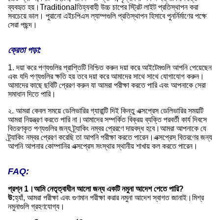
ব্যবহৃত হয়।Traditionalতিহ্যবাহী উচ্চ চাপের স্ট্রিট লাইট প্রতিস্থাপন করা
সবচেয়ে ভাল। পুরানো এইচপিএস ল্যাম্পগুলি প্রতিস্থাপন হিসাবে পুনর্নির্মাণের পক্ষে
সেরা পছন্দ।
ক্রেতা পড়া:
1. দয়া করে পণ্যগুলির প্রাপ্তিটি নিশ্চিত করুন দয়া করে আইটেমগুলি আপনি পেয়েছেন
এবং যদি পণ্যগুলির ক্ষতি হয় তবে দয়া করে আমাদের সাথে সাথে যোগাযোগ করুন।
আমাদের কাছে ছবিটি প্রেরণ করুন যা আমরা পরীক্ষা করতে পারি এবং আপনাকে সেরা
সমাধান দিতে পারি।
২. আমরা কেবল সময়ে ডেলিভারির গ্যারান্টি দিই কিন্তু এক্সপ্রেস ডেলিভারির সময়টি
আমরা নিয়ন্ত্রণ করতে পারি না।আমাদের সম্পর্কিত বিক্রয় ব্যক্তি পরবর্তী কার্য দিবসে
বিতরণকৃত পণ্যগুলির জন্য ট্র্যাকিং নম্বর প্রেরণে দায়বদ্ধ হবে।আমরা আপনাকে যে
ট্র্যাকিং নম্বর প্রেরণ করেছি তা আপনি পরীক্ষা করতে পারেন।এক্সপ্রেস বিতরণের জন্য
আপনি আপনার কোম্পানির এক্সপ্রেস সংস্থার স্থানীয় শাখায় কল করতে পারেন।
FAQ:
প্রশ্ন 1।আমি নেতৃত্বাধীন আলো জন্য একটি নমুনা আদেশ পেতে পারি?
উ:
হ্যাঁ, আমরা পরীক্ষা এবং গুণমান পরীক্ষা করার নমুনা আদেশ স্বাগত জানাই।মিশ্র
নমুনাগুলি গ্রহণযোগ্য।