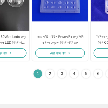
/ 30Watt Leds জন্য
রোড লাইট মডিউল ফিক্সচারগুলির জন্য পিসি
সিলিকন গ্
্গে LED স্ট্রিট লাইট
এডিসন নেতৃত্বে স্ট্রিট লাইট লেন্স
পিসি COB
লেন্স
ল্য পান
সেরা মূল্য পান
1
2
3
4
5
6