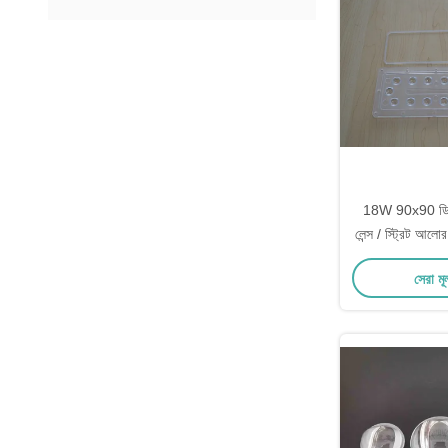
18W 90x90 ডিগ
লেন্স / স্ট্রিট আল
সেরা মূ