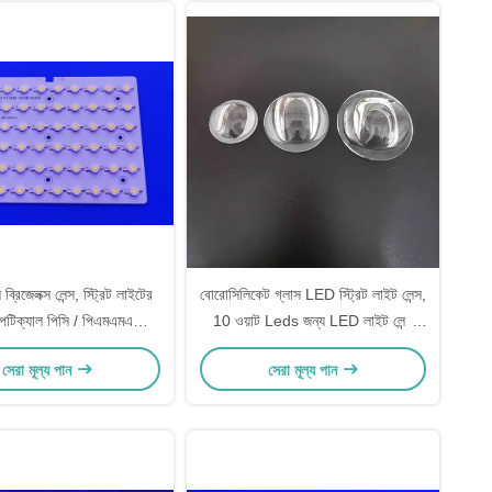
রিজেলক্স লেন্স, স্ট্রিট লাইটের
বোরোসিলিকেট গ্লাস LED স্ট্রিট লাইট লেন্স,
পটিক্যাল পিসি / পিএমএমএ
10 ওয়াট Leds জন্য LED লাইট লেন্স
েতৃত্বাধীন গ্লাস লেন্স
কভার
সেরা মূল্য পান
সেরা মূল্য পান