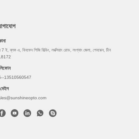
যোগাযোগ
কানা
ম 7 ই, ব্লক এ, বিনফেন শিজি বিল্ডিং, লংক্সিয়াং রোড, লংগ্যাং জেলা, শেনঝেন, চীন
18172
েলিফোন
6--13510560547
-মেইল
ales@sunshineopto.com