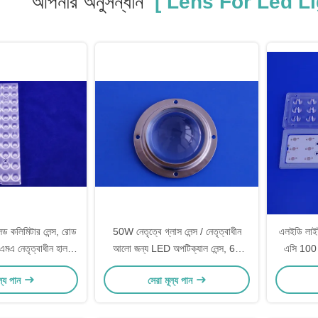
আপনার অনুসন্ধান
[ Lens For Led Li
 কলিমিটার লেন্স, রোড
50W নেতৃত্বে গ্লাস লেন্স / নেতৃত্বাধীন
এলইডি লাইট
মএমএ নেতৃত্বাধীন হালকা
আলো জন্য LED অপটিক্যাল লেন্স, 60
এসি 100 ভ
্যারে
ডিগ্রী বিম এঙ্গেল
ল্য পান
সেরা মূল্য পান