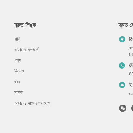
দ্রুত লিঙ্ক
দ্রুত 
বাড়ি
ঠি
রু
আমাদের সম্পর্কে
5
পণ্য
ট
ভিডিও
8
খবর
ই
মামলা
s
আমাদের সাথে যোগাযোগ