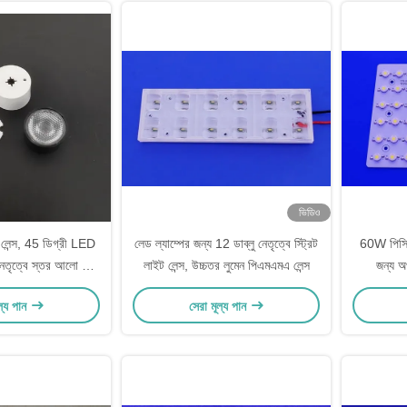
ভিডিও
 লেন্স, 45 ডিগ্রী LED
লেড ল্যাম্পের জন্য 12 ডাব্লু নেতৃত্বে স্ট্রিট
60W পিসি ব্
নেতৃত্বে স্তর আলো জন্য
লাইট লেন্স, উচ্চতর লুমেন পিএমএমএ লেন্স
জন্য অ
মুখ
ন
ল্য পান
সেরা মূল্য পান