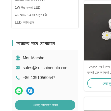
আরজিবি উচ্চ ক্ষমতা LED
1W উচ্চ ক্ষমতা LED
উচ্চ ক্ষমতা COB নেতৃত্বাধীন
LED গ্লাস লেন্স
আমাদের সাথে যোগাযোগ
Mrs. Marshe
নেতৃত্বে প্রতিফলক
sales@sunshineopto.com
হালকা লেন্স জপমালা 
+86-13510560547
সেরা মূ
এখনই যোগাযোগ করুন