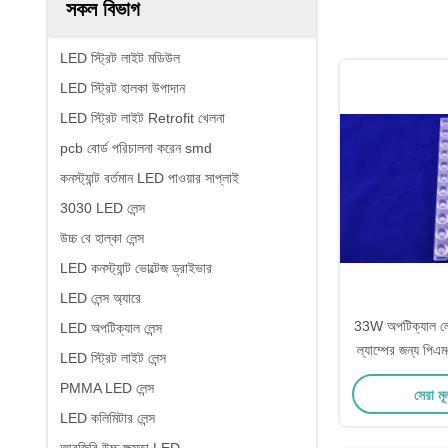
সকল বিভাগ
LED স্ট্রিট লাইট মডিউল
LED স্ট্রিট হালকা উপাদান
LED স্ট্রিট লাইট Retrofit খেলনা
pcb বোর্ড পরিচালনা করেন smd
কনস্ট্যান্ট বর্তমান LED পাওয়ার সাপ্লাই
3030 LED লেন্স
উচ্চ বে হাল্কা লেন্স
LED কনস্ট্যান্ট ভোল্টেজ ড্রাইভার
LED লেন্স অ্যারে
33W অপটিক্যাল লেড
LED অপটিক্যাল লেন্স
ল্যাম্পের জন্য পিএ
LED স্ট্রিট লাইট লেন্স
অ
PMMA LED লেন্স
সেরা মূ
LED কলিমিটার লেন্স