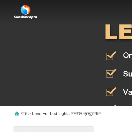
বাড়ি
>
Lens For Led Lights অনলাইন প্রস্তুতকারক