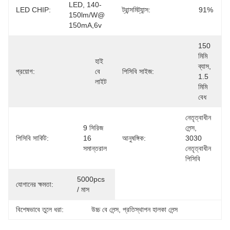
LED, 140-
LED CHIP:
ট্রান্সমিট্যান্স:
91%
150lm/w@ 
150mA,6v
150 
মিমি 
হাই 
ব্যাস, 
প্রয়োগ:
বে 
পিসিবি সাইজ:
1.5 
লাইট
মিমি 
বেধ
নেতৃত্বাধীন 
9 সিরিজ 
লেন্স, 
পিসিবি সার্কিট:
16 
আনুষঙ্গিক:
3030 
সমান্তরাল
নেতৃত্বাধীন 
পিসিবি
5000pcs 
যোগানের ক্ষমতা:
/ মাস
বিশেষভাবে তুলে ধরা:
উচ্চ বে লেন্স
, 
প্রতিস্থাপন হালকা লেন্স