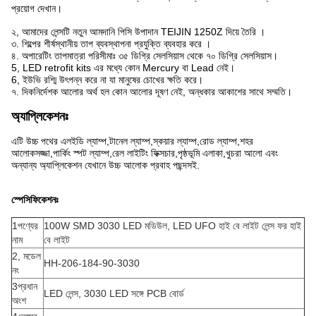
প্রয়োগ দেখান।
২, আমাদের লেন্সটি নতুন আমদানি পিসি উপাদান TEIJIN 1250Z দিয়ে তৈরি ।
৩. শিল্পের শীর্ষস্থানীয় তাপ ব্যবস্থাপনা প্রযুক্তি ব্যবহার করে ।
৪. অপারেটিং তাপমাত্রা পরিসীমাঃ ৩৫ ডিগ্রি সেলসিয়াস থেকে ৭০ ডিগ্রি সেলসিয়াস।
5, LED retrofit kits এর মধ্যে কোন Mercury বা Lead নেই।
6, ইউভি রশ্মি উৎপন্ন করে না যা মানুষের চোখের ক্ষতি করে।
৭. দিকনির্দেশক আলোর অর্থ হল কোন আলোর দূষণ নেই, অন্ধকার আকাশের সাথে সম্মতি।
অ্যাপ্লিকেশনঃ
এটি উচ্চ পথের এলইডি ল্যাম্প,টানেল ল্যাম্প,স্কয়ার ল্যাম্প,রোড ল্যাম্প,শহর
আলোকসজ্জা,পার্কিং স্পট ল্যাম্প,রেল লাইটিং ফিক্সচার,পৃষ্ঠভূমি এলাকা,খুচরা আলো এবং
অন্যান্য অ্যাপ্লিকেশন যেখানে উচ্চ আলোক প্রবাহ পছন্দসই.
স্পেসিফিকেশনঃ
1পণ্যের
100W SMD 3030 LED মডিউল, LED UFO হাই বে লাইট লেন্স ফর হাই
নাম
বে লাইট
2, মডেল
HH-206-184-90-3030
নং
3প্রধান
LED লেন্স, 3030 LED সঙ্গে PCB বোর্ড
অংশ