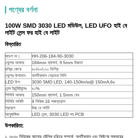
পণ্যের বর্ণনা
100W SMD 3030 LED মডিউল, LED UFO হাই বে
লাইট লেন্স ফর হাই বে লাইট
বিস্তারিত
মডেল নং।
HH-206-184-90-3030
লেন্সের আকার:
184mm ব্যাসার্ধ, 9.5mm উচ্চতা
রশ্মির কোণঃ
৬০/৯০/১২০ ডিগ্রি
লেন্সের উপাদান:
অপটিক্যাল গ্রেডের পিসি
LED চিপ:
3030 SMD LED, 140-150lm/w@ 150mA,6v
লেন্স ট্রান্মিট্যান্সঃ
৯১%
পিসিবি আকার
150mm ব্যাসার্ধ, 1.5mm বেধ
পিসিবি সার্কিট
9 সিরিজ 16 সমান্তরাল
প্রয়োগ
উচ্চ বে লাইট
আনুষাঙ্গিক
LED লেন্স, 3030 LED সহ PCB
উপকারিতা:
১. ৩০৩০ সিরিজের আলোর মৌলিক চরিত্র সম্পর্কে, অপটিক্যাল এবং নির্মাণের সমন্বয়ের