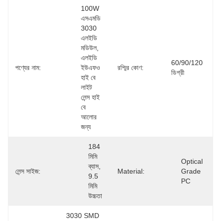
100W 
এসএমডি 
3030 
এলইডি 
মডিউল, 
এলইডি 
60/90/120 
পণ্যের নাম:
ইউএফও 
রশ্মির কোণ:
ডিগ্রী
হাই বে 
লাইট 
লেন্স হাই 
বে 
আলোর 
জন্য
184 
মিমি 
Optical 
ব্যাস, 
লেন্স সাইজ:
Material:
Grade 
9.5 
PC
মিমি 
উচ্চতা
3030 SMD 