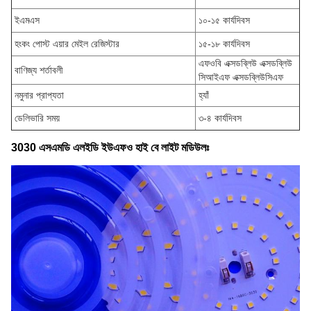
ইএমএস
১০-১৫ কার্যদিবস
হংকং পোস্ট এয়ার মেইল রেজিস্টার
১৫-১৮ কার্যদিবস
এফওবি এক্সডব্লিউ এক্সডব্লিউ
বাণিজ্য শর্তাবলী
সিআইএফ এক্সডব্লিউসিএফ
নমুনার প্রাপ্যতা
হ্যাঁ
ডেলিভারি সময়
৩-৪ কার্যদিবস
3030 এসএমডি এলইডি ইউএফও হাই বে লাইট মডিউলঃ