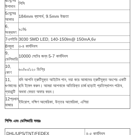
4লেন্সের
পিসি
উপাদান
5লেন্সের
184mm ব্যাসার্ধ, 9.5mm উচ্চতা
আকার
6,
৯১%
সংক্রমণ
7এলইডি
3030 SMD LED, 140-150lm@ 150mA,6v
8নমুনা
৩-৪ কার্যদিবস
9,
10000 সেটের জন্য 5-7 কার্যদিবস
ডেলিভারি
10,
৬০/৯০/১২০ ডিগ্রি
কোণ
11,
যদি আপনি ত্রুটিযুক্ত আইটেম পান, দয়া করে আমাদের ত্রুটিযুক্ত অংশের একটি
গুণমানের
ছবি ইমেল করুন। আমরা আপনাকে অতিরিক্ত চার্জ ছাড়াই প্রতিস্থাপন পাঠাব,
গ্যারান্টি
অথবা ফেরত অফার করব।
12প্রধান
ইউরোপ, দক্ষিণ আমেরিকা, উত্তর আমেরিকা, এশিয়া
বাজার
শিপিং এবং ডেলিভারি সময়ঃ
DHL/UPS/TNT/FEDEX
৪-৫ কার্যদিবস