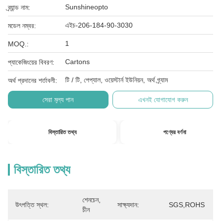
Sunshineopto
ব্র্যান্ড নাম:
এইচ-206-184-90-3030
মডেল নম্বর:
1
MOQ.:
Cartons
প্যাকেজিংয়ের বিবরণ:
টি / টি, পেপ্যাল, ওয়েস্টার্ন ইউনিয়ন, অর্থ গ্র্যাম
অর্থ প্রদানের শর্তাবলী:
সেরা মূল্য পান
এখনই যোগাযোগ করুন
বিস্তারিত তথ্য
পণ্যের বর্ণনা
বিস্তারিত তথ্য
শেনচেন, 
উৎপত্তি স্থল:
সাক্ষ্যদান:
SGS,ROHS
চীন