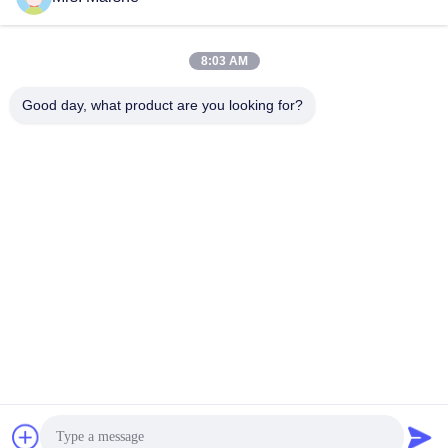
দ্রুত যোগাযোগ
8:03 AM
Good day, what product are you looking for?
ঠিকানা
রুম 7 ই, ব্লক এ, বিনফেন শিজি বিল্ডিং, লংক্সিয়াং রোড, লংগ্যাং জেলা, শেনঝেন, চীন
518172
টেলিফোন
86--13510560547
ই-মেইল
sales@sunshineopto.com
গোপনীয়তা নীতি
|
সাইট ম্যাপ
| চীন ভাল মানের LED স্ট্রিট লাইট মডিউল
সরবরাহকারী. কপিরাইট © 2014-2026 Sunshine Opto-electronics
Enterprise Co.,ltd . সমস্ত অধিকার সংরক্ষিত.