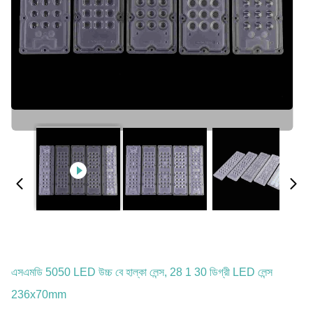
এসএমডি 5050 LED উচ্চ বে হাল্কা লেন্স, 28 1 30 ডিগ্রী LED লেন্স
236x70mm