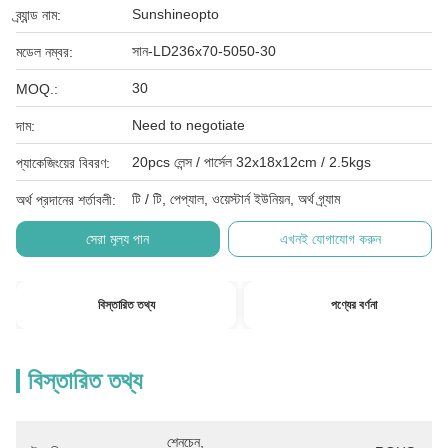
Sunshineopto
ব্র্যান্ড নাম:
সান-LD236x70-5050-30
মডেল নম্বর:
30
MOQ.:
Need to negotiate
দাম:
20pcs লেন্স / পার্সেল 32x18x12cm / 2.5kgs
প্যাকেজিংয়ের বিবরণ:
টি / টি, পেপ্যাল, ওয়েস্টার্ন ইউনিয়ন, অর্থ গ্র্যাম
অর্থ প্রদানের শর্তাবলী:
সেরা মূল্য পান
এখনই যোগাযোগ করুন
বিস্তারিত তথ্য
পণ্যের বর্ণনা
বিস্তারিত তথ্য
শেনচেন, 