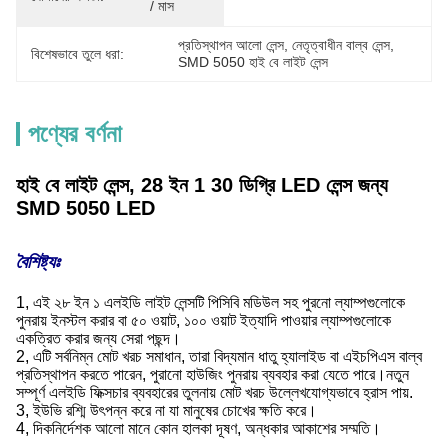
/ মাস
প্রতিস্থাপন আলো লেন্স
, 
নেতৃত্বাধীন বাল্ব লেন্স
, 
বিশেষভাবে তুলে ধরা:
SMD 5050 হাই বে লাইট লেন্স
পণ্যের বর্ণনা
হাই বে লাইট লেন্স, 28 ইন 1 30 ডিগ্রি LED লেন্স জন্য
SMD 5050 LED
বৈশিষ্ট্যঃ
1, এই ২৮ ইন ১ এলইডি লাইট লেন্সটি পিসিবি মডিউল সহ পুরনো ল্যাম্পগুলোকে
পুনরায় ইনস্টল করার বা ৫০ ওয়াট, ১০০ ওয়াট ইত্যাদি পাওয়ার ল্যাম্পগুলোকে
একত্রিত করার জন্য সেরা পছন্দ।
2, এটি সর্বনিম্ন মোট খরচ সমাধান, তারা বিদ্যমান ধাতু হ্যালাইড বা এইচপিএস বাল্ব
প্রতিস্থাপন করতে পারেন, পুরানো হাউজিং পুনরায় ব্যবহার করা যেতে পারে।নতুন
সম্পূর্ণ এলইডি ফিক্সচার ব্যবহারের তুলনায় মোট খরচ উল্লেখযোগ্যভাবে হ্রাস পায়.
3, ইউভি রশ্মি উৎপন্ন করে না যা মানুষের চোখের ক্ষতি করে।
4, দিকনির্দেশক আলো মানে কোন হালকা দূষণ, অন্ধকার আকাশের সম্মতি।