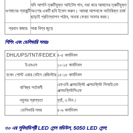
যদি আপনি ত্রুটিযুক্ত আইটেম পান, দয়া করে আমাদের ত্রুটিযুক্ত
গুণমানের গ্যারান্টি
অংশের একটি ছবি ইমেল করুন। আমরা আপনাকে অতিরিক্ত চার্জ
ছাড়াই প্রতিস্থাপন পাঠাব, অথবা ফেরত অফার করব।
প্রধান বাজার
সারা বিশ্ব জুড়ে
শিপিং এবং ডেলিভারি সময়ঃ
DHL/UPS/TNT/FEDEX
৪-৫ কার্যদিবস
ইএমএস
১০-১৫ কার্যদিবস
হংকং পোস্ট এয়ার মেইল রেজিস্টার
১৫-১৮ কার্যদিবস
এফওবি এক্সডব্লিউ এক্সডব্লিউ সিআইএফ
বাণিজ্য শর্তাবলী
এক্সডব্লিউসিএফ
নমুনার প্রাপ্যতা
হ্যাঁ, ৩ দিন।
ডেলিভারি সময়
৫-৬ কার্যদিবস
৩০ এর সুবিধা
ডিগ্রী LED লেন্স মডিউল, 5050 LED লেন্স: