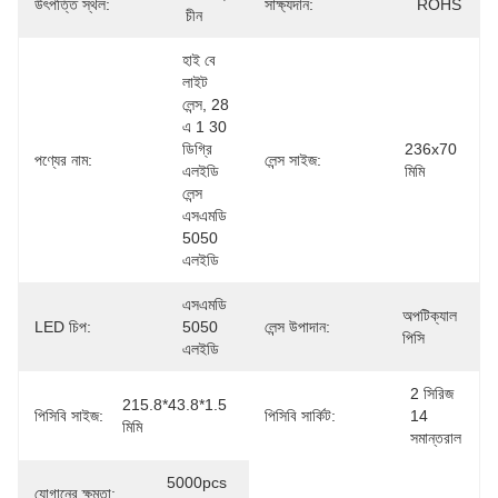
উৎপত্তি স্থল:
সাক্ষ্যদান:
ROHS
চীন
হাই বে 
লাইট 
লেন্স, 28 
এ 1 30 
ডিগ্রি 
236x70 
পণ্যের নাম:
লেন্স সাইজ:
এলইডি 
মিমি
লেন্স 
এসএমডি 
5050 
এলইডি
এসএমডি 
অপটিক্যাল 
LED চিপ:
5050 
লেন্স উপাদান:
পিসি
এলইডি
2 সিরিজ 
215.8*43.8*1.5 
পিসিবি সাইজ:
পিসিবি সার্কিট:
14 
মিমি
সমান্তরাল
5000pcs 
যোগানের ক্ষমতা: