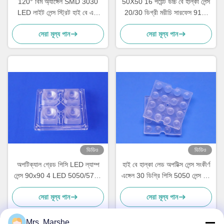
120° বিম অ্যাঙ্গেল SMD 3030
50X50 16 পয়েন্ট উচ্চ বে হাল্কা লেন্স
LED লাইট লেন্স স্ট্রিট হাই বে এবং
20/30 ডিগ্রী মরীচি সারফেস 91%
ইন্ডাস্ট্রিয়াল লাইটিং এর জন্য 92%
ট্রান্সমিটেন্স
সেরা মূল্য পান
সেরা মূল্য পান
লাইট ট্রান্সমিট্যান্স সহ
ভিডিও
ভিডিও
অপটিক্যাল গ্রেড পিসি LED ল্যাম্প
হাই বে হাল্কা লেড অপটিক্স লেন্স সংকীর্ণ
লেন্স 90x90 4 LED 5050/5730
এঙ্গেল 30 ডিগ্রি পিসি 5050 লেন্স 16
উচ্চ বে আলোর জন্য SMD
LED 3030 SMD
সেরা মূল্য পান
সেরা মূল্য পান
Mrs. Marshe