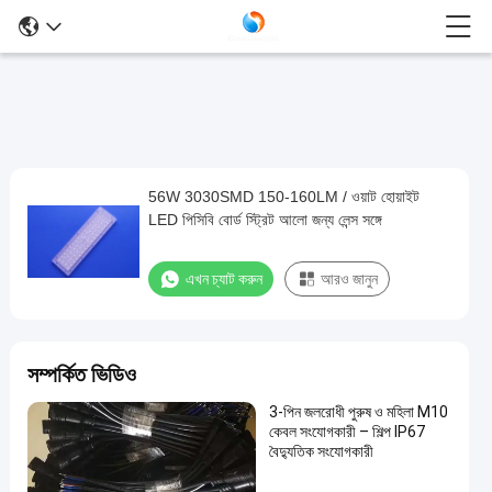
56W 3030SMD 150-160LM / ওয়াট হোয়াইট
56W
LED পিসিবি বোর্ড স্ট্রিট আলো জন্য লেন্স সঙ্গে
3030SMD
150-
এখন চ্যাট করুন
আরও জানুন
160LM
/
ওয়াট
সম্পর্কিত ভিডিও
হোয়াইট
3-পিন জলরোধী পুরুষ ও মহিলা M10
LED
কেবল সংযোগকারী – শিল্প IP67
পিসিবি
বৈদ্যুতিক সংযোগকারী
বোর্ড