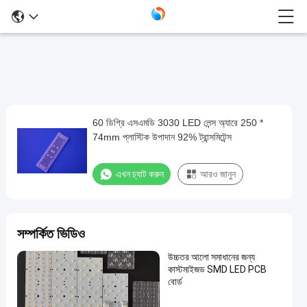
60 ডিগ্রি এসএমডি 3030 LED লেন্স অ্যারে 250 *
60
74mm প্লাস্টিক উপাদান 92% ট্রান্সমিটেন্স
ডিগ্রি
এসএমডি
এখন চ্যাট করুন
আরও জানুন
3030
LED
লেন্স
সম্পর্কিত ভিডিও
অ্যারে
উচ্চতর আলো সমাধানের জন্য
250
কাস্টমাইজড SMD LED PCB
*
বোর্ড
74mm