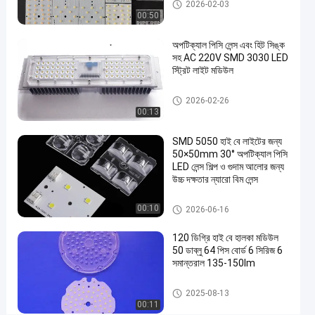
pcb বোর্ড পরিচালনা করেন smd
2026-02-03
প্লাস্টিক
00:50
উপাদান
অপটিক্যাল পিসি লেন্স এবং হিট সিঙ্ক
92%
সহ AC 220V SMD 3030 LED
ট্রান্সমিটেন্স
স্ট্রিট লাইট মডিউল
LED স্ট্রিট হালকা উপাদান
2026-02-26
এখন চ্যাট করুন
3030
2022-
1313
00:13
LED
05-18
মতামত
লেন্স
শেয়ার করুন
SMD 5050 হাই বে লাইটের জন্য
#
50×50mm 30° অপটিক্যাল পিসি
LED লেন্স শিল্প ও গুদাম আলোর জন্য
নেতৃত্বে
উচ্চ দক্ষতার ন্যারো বিম লেন্স
ল্যাম্প
লেন্স
3030 LED লেন্স
00:10
2026-06-16
#
এসএমডি
120 ডিগ্রি হাই বে হালকা মডিউল
নেতৃত্বে
50 ডাব্লু 64 পিস বোর্ড 6 সিরিজ 6
সমান্তরাল 135-150lm
লেন্স
#
LED স্ট্রিট লাইট মডিউল
2025-08-13
উচ্চ ক্ষমতা
00:11
নেতৃত্বাধীন