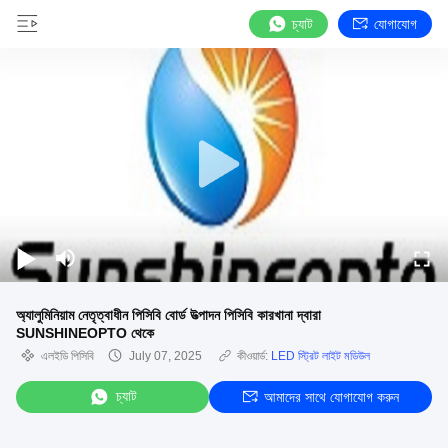
চ্যাট
যোগাযোগ
অ্যালুমিনিয়াম নেতৃত্বাধীন পিসিবি বোর্ড উত্পাদন পিসিবি কারখানা দ্বারা
SUNSHINEOPTO থেকে
এলইডি পিসিবি
July 07, 2025
কীওয়ার্ড:
LED স্ট্রিট লাইট মডিউল
চ্যাট
আমাদের সাথে যোগাযোগ করুন