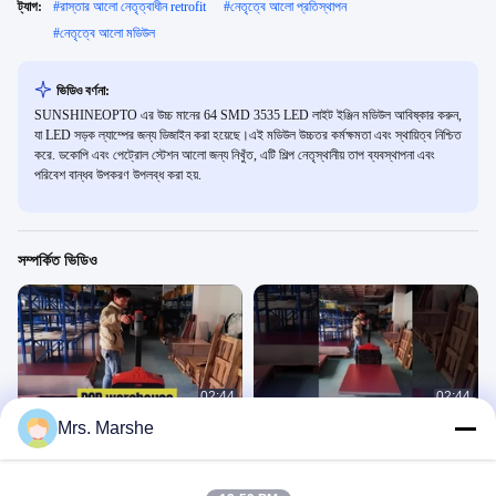
ট্যাগ:
#
রাস্তার আলো নেতৃত্বাধীন retrofit
#
নেতৃত্বে আলো প্রতিস্থাপন
#
নেতৃত্বে আলো মডিউল
ভিডিও বর্ণনা:
SUNSHINEOPTO এর উচ্চ মানের 64 SMD 3535 LED লাইট ইঞ্জিন মডিউল আবিষ্কার করুন,
যা LED সড়ক ল্যাম্পের জন্য ডিজাইন করা হয়েছে।এই মডিউল উচ্চতর কর্মক্ষমতা এবং স্থায়িত্ব নিশ্চিত
করে. ডকোপি এবং পেট্রোল স্টেশন আলো জন্য নিখুঁত, এটি শিল্প নেতৃস্থানীয় তাপ ব্যবস্থাপনা এবং
পরিবেশ বান্ধব উপকরণ উপলব্ধ করা হয়.
সম্পর্কিত ভিডিও
02:44
02:44
Mrs. Marshe
এলইডি পিসিবি বোর্ড কারখানা
কাস্টমাইজড LED PCB বোর্ড কারখানা
এলইডি পিসিবি
এলইডি পিসিবি
August 14, 2025
July 06, 2025