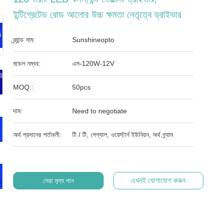
ইন্টিগ্রেটেড রোড আলোর উচ্চ ক্ষমতা নেতৃত্বে ড্রাইভার
ব্র্যান্ড নাম:
Sunshineopto
মডেল নম্বর:
এস-120W-12V
MOQ.:
50pcs
দাম:
Need to negotiate
অর্থ প্রদানের শর্তাবলী:
টি / টি, পেপ্যাল, ওয়েস্টার্ন ইউনিয়ন, অর্থ গ্র্যাম
এখনই যোগাযোগ করুন
সেরা মূল্য পান