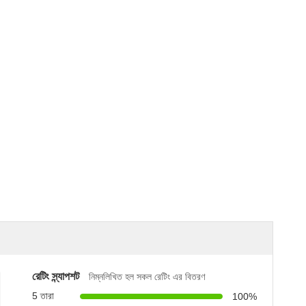
রেটিং স্ন্যাপশট
নিম্নলিখিত হল সকল রেটিং এর বিতরণ
5 তারা
100%