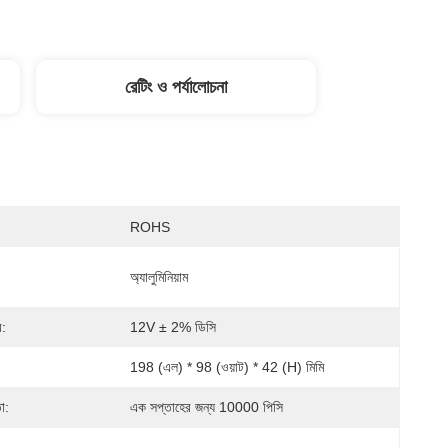
রেটিং ও পর্যালোচনা
ROHS
অ্যালুমিনিয়াম
ব:
12V ± 2% ডিসি
198 (এল) * 98 (ওয়াট) * 42 (H) মিমি
া:
এক সপ্তাহের জন্য 10000 পিসি