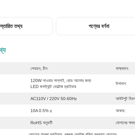
িস্তারিত তথ্য
পণ্যের বর্ণনা
থ্য
শেনচেন, চীন
সাক্ষ্যদান:
120W পাওয়ার সাপ্লাই, রোড আলোর জন্য 
উপাদান:
LED কনস্ট্যান্ট ভোল্টেজ ড্রাইভার
AC110V / 220V 50-60Hz
আউটপুট বিভ
10A 0.5% ±
আকার:
RoHS অনুবর্তী
যোগানের ক্ষমত
নেতৃত্বে হালকা ড্রাইভার
, 
ধ্রুবক ভোল্টেজ শক্তি সরবরাহ নেতৃত্বে