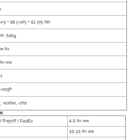
s
ল) * 98 (ওয়াট) * 42 (H) মিমি
্লিউ: 540g
াজ দিন
দিন কাজ
ার
য়ারেন্টি
 আমেরিকা, এশিয়া
য়:
 টিঅ্যান্ডটি / FedEx
4-5 দিন কাজ
10-15 দিন কাজ