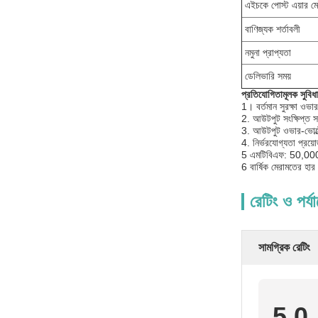
এইচকে পোস্ট এয়ার মেই
বাণিজ্যক শর্তাবলী
নমুনা প্রাপ্যতা
ডেলিভারি সময়
প্রতিযোগিতামূলক সুবিধ
1। বর্তমান সুরক্ষা ওভ
2. আউটপুট সংক্ষিপ্ত সা
3. আউটপুট ওভার-ভোল্টেজ 
4. নির্ভরযোগ্যতা প্রয়ো
5 এমটিবিএফ: 50,000 
6 বার্ষিক মেরামতের হ
রেটিং ও পর্য
সামগ্রিক রেটিং
5.0