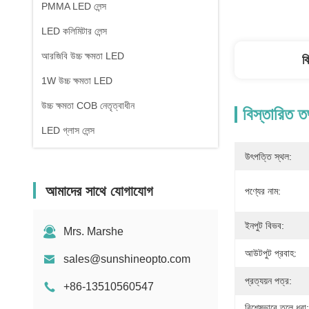
PMMA LED লেন্স
LED কলিমিটার লেন্স
আরজিবি উচ্চ ক্ষমতা LED
ব
1W উচ্চ ক্ষমতা LED
উচ্চ ক্ষমতা COB নেতৃত্বাধীন
বিস্তারিত ত
LED গ্লাস লেন্স
উৎপত্তি স্থল:
আমাদের সাথে যোগাযোগ
পণ্যের নাম:
ইনপুট বিভব:
Mrs. Marshe
আউটপুট প্রবাহ:
sales@sunshineopto.com
প্রত্যয়ন পত্র:
+86-13510560547
বিশেষভাবে তুলে ধরা: