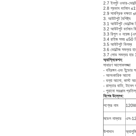
2.7 ইনপুট ওভার-ভোল্টেজ 
2.8 প্রভাব বর্তমান ≤1%
2.9 সামগ্রিক দক্ষতা ≤
3. আউটপুট বৈশিষ্ট্য
3.1 আউটপুট ভোল্টেজ 
3.2 আউটপুট বর্তমান 
3.3 রিপুল ও নয়েজ (
3.4 রাইজ সময় ≤50 ম
3.5 আউটপুট বিলম্ব
3.6 ভোল্টেজ সমন্বয় 
3.7 লোড সমন্বয় হার
অ্যাপ্লিকেশন:
সাধারণ আলোকসজ্জা
- বহিরঙ্গন এবং ইন্ডোর
- আলংকারিক আলো
- বন্যা আলো, কাস্ট
- রাস্তার বাতি, টানেল 
- পুরানো সরঞ্জাম প্রতি
বিশেষ উল্লেখ:
পণ্যের নাম
120W প
মডেল নাম্বার
এস-1
উপাদান
অ্যালুম