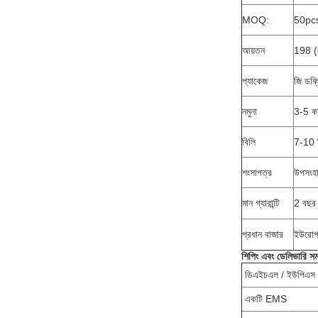
MOQ:
50pc
আয়তন
198 (এ
প্যাকেজ
জি ডব
নমুনা
3-5 ক
বিলি
7-10 
শংসাপত্র
উপসংহ
মান গ্যারান্টি
2 বছর ও
প্রধান বাজার
ইউরোপ,
শিপিং এবং ডেলিভারি সম
ডিএইচএল / ইউপিএস /
একটি EMS