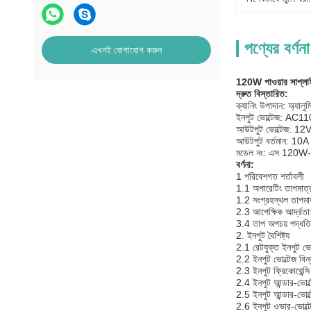
পণ্যের বর্ণনা
এখনই যোগাযোগ করুন
120W পাওয়ার সাপ্লাই
দ্রুত বিস্তারিত:
ক্যানিং উপাদান: অ্যালুমি
ইনপুট ভোল্টেজ: AC
আউটপুট ভোল্টেজ: 12
আউটপুট বর্তমান: 10
মডেল নং: এস 120W
বর্ণনা:
1 পরিবেশগত শর্তাবলী
1.1 অপারেটিং তাপম
1.2 সংগ্রহস্থল তাপ
2.3 আপেক্ষিক আর্দ্
3.4 তাপ অপচয় পদ্ধতি: প
2. ইনপুট বৈশিষ্ট্য
2.1 রেটযুক্ত ইনপুট ভ
2.2 ইনপুট ভোল্টেজ 
2.3 ইনপুট ফ্রিকোয়েন্
2.4 ইনপুট আন্ডার-ভোল্
2.5 ইনপুট আন্ডার-ভোল্টেজ
2.6 ইনপুট ওভার-ভোল্ট