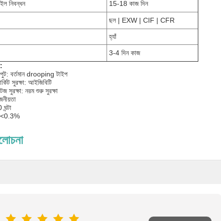
ল ​​নিবন্ধন
15-18 কাজ দিন
ছল | EXW | CIF | CFR
হ্যাঁ
3-4 দিন কাজ
া:
ারপুট: বর্তমান drooping টাইপ
র্কিট সুরক্ষা: আইজিবিটি
সুরক্ষা: নরম শুরু সুরক্ষা
জনীয়তা
ঘন্টা
ার <0.3%
ালোচনা