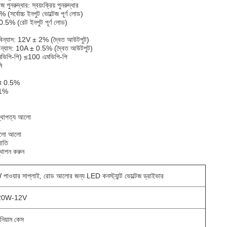
পুনরুদ্ধার: স্বয়ংক্রিয় পুনরুদ্ধার
 (সর্বোচ্চ ইনপুট ভোল্টেজ পূর্ণ লোড)
0.5% (রেট ইনপুট পূর্ণ লোড)
বিন্যাস: 12V ± 2% (দ্বৈত আউটপুট)
বিন্যাস: 10A ± 0.5% (দ্বৈত আউটপুট)
এমভিপি-পি) ≤100 এমভিপি-পি
ি
হার 0.5%
 1%
 স্থাপত্য আলো
 আলো আলো
বাতি
স্থাপন করুন
াওয়ার সাপ্লাই, রোড আলোর জন্য LED কনস্ট্যান্ট ভোল্টেজ ড্রাইভার
20W-12V
িনিয়াম কেস