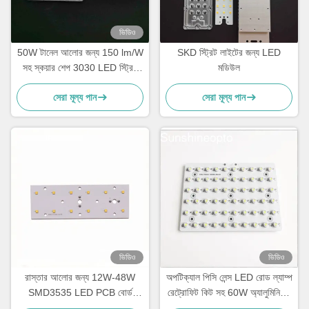
ভিডিও
50W টানেল আলোর জন্য 150 lm/W
SKD স্ট্রিট লাইটের জন্য LED
সহ স্কয়ার শেপ 3030 LED স্ট্রিট
মডিউল
লাইট রেট্রোফিট কিট
সেরা মূল্য পান
সেরা মূল্য পান
ভিডিও
ভিডিও
রাস্তার আলোর জন্য 12W-48W
অপটিক্যাল পিসি লেন্স LED রোড ল্যাম্প
SMD3535 LED PCB বোর্ড
রেট্রোফিট কিট সহ 60W অ্যালুমিনিয়াম
143×70° বিম অ্যাঙ্গেল লেন্স সহ
LED PCB বোর্ড