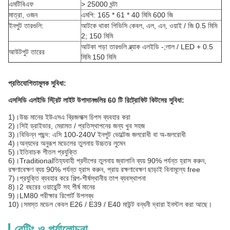
এমটিবিএফ
> 25000 ঘন্টা
মাত্রা, ওজন
এমপি: 165 * 61 * 40 মিমি 600 জি
ইনপুট তারগুলি:
আটকে থাকা পিভিসি কেবল, এল, এন, ওয়াই / জি 0.5 মিমি
2; 150 মিমি
আটকা পড়া তারগুলি ব্ল্যাক এলইডি -;লাল / LED + 0.5
আউটপুট তারের
মিমি 150 মিমি
প্রতিযোগিতামূলক সুবিধা:
এসসিডি এলইডি স্ট্রিট লাইট উপাদানগুলির 60 টি রিট্রোফিট কিটসের সুবিধা:
1)।উচ্চ মানের ইউএসএ ব্রিজলাক্স চিপস ব্যবহার করা
2)।সিই ড্রাইভার, মেরামত / প্রতিস্থাপনের জন্য খুব সহজ
3)।বিভিন্ন পছন্দ: এসি 100-240V ইনপুট ভোল্টেজ জলরোধী বা অ-জলরোধী
4)।অন্যদের অনুরূপ মডেলের তুলনায় উচ্চতর লুমেন
5)।ইতিবাচক শীতল প্রযুক্তি
6)।Traditionalতিহ্যবাহী প্রদীপের তুলনায় জ্বালানি ব্যয় 90% পর্যন্ত হ্রাস করুন,
রক্ষণাবেক্ষণ ব্যয় 90% পর্যন্ত হ্রাস করুন, প্রায় রক্ষণাবেক্ষণ ছাড়াই বিনামূল্যে free
7)।প্রযুক্তি ব্যবহার করে শিল্প-শীর্ষস্থানীয় তাপ ব্যবস্থাপনা
8)।2 বছরের ওয়ারেন্টি সহ শীর্ষ মানের
9)।LM80 পরীক্ষার রিপোর্ট উপলব্ধ
10)।সমস্ত মডেল কেবল E26 / E39 / E40 মাউন্ট বন্ধনী দ্বারা ইনস্টল করা আছে।
রেটিং ও পর্যালোচনা