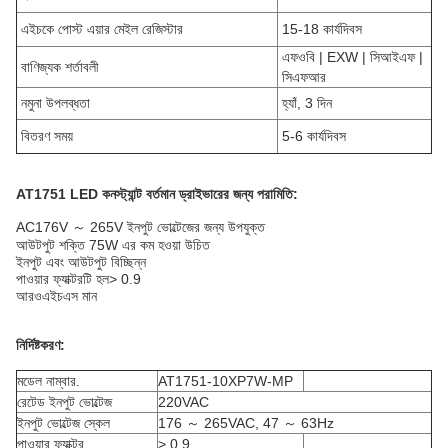
এইচকে পোস্ট এয়ার মেইল ​​রেজিস্টার
15-18 কার্যদিবস
এফওবি | EXW | সিআইএফ |
বাণিজ্যক শর্তাবলী
সিএফআর
নমুনা উপলব্ধতা
হ্যাঁ, 3 দিন
বিতরণ সময়
5-6 কার্যদিবস
AT1751 LED কনস্ট্যান্ট বর্তমান ড্রাইভারের জন্য পরামিতি:
AC176V ～ 265V ইনপুট ভোল্টেজের জন্য উপযুক্ত
আউটপুট শক্তি 75W এর কম হওয়া উচিত
ইনপুট এবং আউটপুট বিচ্ছিন্ন
পাওয়ার ফ্যাক্টরটি হল> 0.9
আরওএইচএস মান
নির্দিষ্টকরণ:
মডেল নাম্বার.
AT1751-10XP7W-MP
রেটেড ইনপুট ভোল্টেজ
220VAC
ইনপুট ভোল্টেজ স্কেল
176 ～ 265VAC, 47 ～ 63Hz
পাওয়ার ফ্যাক্টর
> 0.9