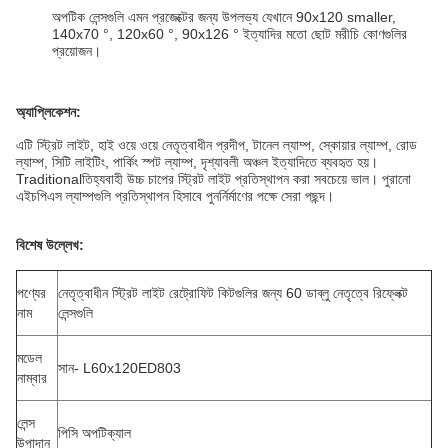
অপটিক লেন্সগুলি এমন প্রজেক্টের জন্য উপলভ্য যেখানে 90x120 smaller,
140x70 °, 120x60 °, 90x126 ° ইত্যাদির মতো ছোট মরীচি কোণগুলির
প্রয়োজন।
অ্যাপ্লিকেশন:
এটি স্ট্রিট লাইট, হাই ওয়ে ওয়ে নেতৃত্বাধীন প্রদীপ, টানেল ল্যাম্প, স্কোয়ার ল্যাম্প, রোড
ল্যাম্প, সিটি লাইটিং, পার্কিং স্পট ল্যাম্প, দৃশ্যাবলী অঞ্চল ইত্যাদিতে ব্যবহৃত হয়।
Traditionalতিহ্যবাহী উচ্চ চাপের স্ট্রিট লাইট প্রতিস্থাপন করা সবচেয়ে ভাল। পুরানো
এইচপিএস ল্যাম্পগুলি প্রতিস্থাপন হিসাবে পুনর্নির্মাণের পক্ষে সেরা পছন্দ।
বিশেষ উল্লেখ:
পণ্যের
নেতৃত্বাধীন স্ট্রিট লাইট রেট্রোফিট কিটগুলির জন্য 60 ডাব্লু নেতৃত্বে রিফ্লেক্ট
নাম
লেন্সগুলি
মডেল
সান- L60x120ED803
নাম্বার
লেন্স
পিসি অপটিক্যাল
উপাদান