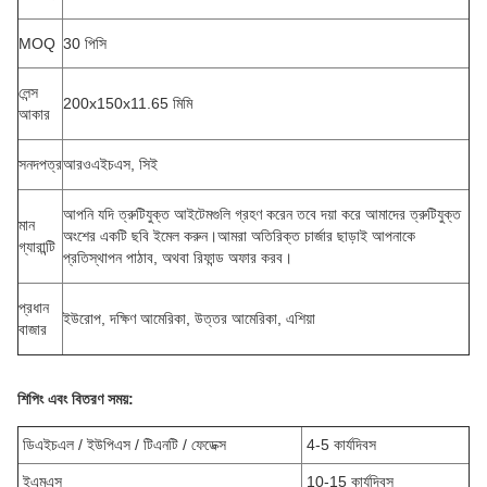
MOQ
30 পিসি
লেন্স
200x150x11.65 মিমি
আকার
সনদপত্র
আরওএইচএস, সিই
আপনি যদি ত্রুটিযুক্ত আইটেমগুলি গ্রহণ করেন তবে দয়া করে আমাদের ত্রুটিযুক্ত
মান
অংশের একটি ছবি ইমেল করুন।আমরা অতিরিক্ত চার্জার ছাড়াই আপনাকে
গ্যারান্টি
প্রতিস্থাপন পাঠাব, অথবা রিফান্ড অফার করব।
প্রধান
ইউরোপ, দক্ষিণ আমেরিকা, উত্তর আমেরিকা, এশিয়া
বাজার
শিপিং এবং বিতরণ সময়:
ডিএইচএল / ইউপিএস / টিএনটি / ফেডেক্স
4-5 কার্যদিবস
ইএমএস
10-15 কার্যদিবস