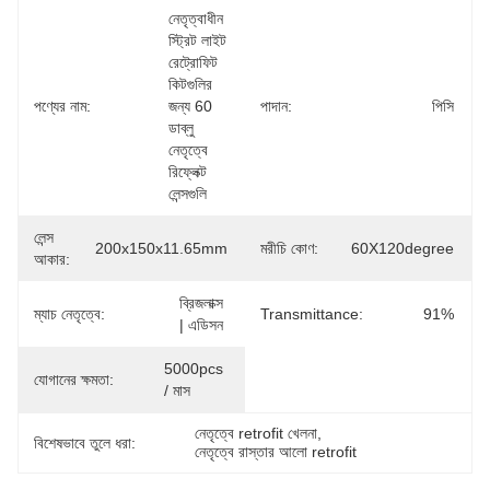
নেতৃত্বাধীন 
স্ট্রিট লাইট 
রেট্রোফিট 
কিটগুলির 
পণ্যের নাম:
জন্য 60 
পাদান:
পিসি
ডাব্লু 
নেতৃত্বে 
রিফ্লেক্ট 
লেন্সগুলি
লেন্স
200x150x11.65mm
মরীচি কোণ:
60X120degree
আকার:
ব্রিজলাক্স 
ম্যাচ নেতৃত্বে:
Transmittance:
91%
| এডিসন
5000pcs 
যোগানের ক্ষমতা:
/ মাস
নেতৃত্বে retrofit খেলনা
, 
বিশেষভাবে তুলে ধরা:
নেতৃত্বে রাস্তার আলো retrofit