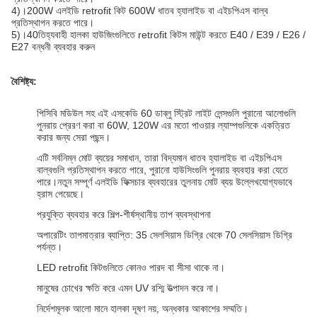
4)।200W এলইডি retrofit কিট 600W ধাতব হ্যালাইড বা এইচপিএস বাল্ব
প্রতিস্থাপন করতে পারে।
5)।40তিহ্যবাহী হালকা হাউজিংগুলিতে retrofit কিটস মাউন্ট করতে E40 / E39 / E26 /
E27 বন্ধনী ব্যবহার করুন
বৈশিষ্ট্য:
পিসিবি মডিউল সহ এই এসকেডি 60 ডাব্লু স্ট্রিট লাইট লেন্সগুলি পুরানো আলোগুলি
পুনরায় প্রেরণ করা বা 60W, 120W এর মতো পাওয়ার ল্যাম্পগুলিকে একত্রিত
করার জন্য সেরা পছন্দ।
এটি সর্বনিম্ন মোট ব্যয়ের সমাধান, তারা বিদ্যমান ধাতব হ্যালাইড বা এইচপিএস
বাল্বগুলি প্রতিস্থাপন করতে পারে, পুরানো হাউসিংগুলি পুনরায় ব্যবহার করা যেতে
পারে।নতুন সম্পূর্ণ এলইডি ফিক্সচার ব্যবহারের তুলনায় মোট ব্যয় উল্লেখযোগ্যভাবে
হ্রাস পেয়েছে।
প্রযুক্তি ব্যবহার করে শিল্প-শীর্ষস্থানীয় তাপ ব্যবস্থাপনা
অপারেটিং তাপমাত্রার ব্যাপ্তি: 35 সেলসিয়াস ডিগ্রি থেকে 70 সেলসিয়াস ডিগ্রি
পর্যন্ত।
LED retrofit কিটগুলিতে কোনও পারদ বা সীসা থাকে না।
মানুষের চোখের ক্ষতি করে এমন UV রশ্মি উত্পাদন করে না।
নির্দেশমূলক আলো মানে হালকা দূষণ নয়, অন্ধকার আকাশের সম্মতি।