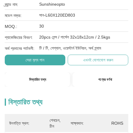
Sunshineopto
ব্র্যান্ড নাম:
সান-L60X120ED803
মডেল নম্বর:
30
MOQ.:
20pcs লেন্স / পার্সেল 32x18x12cm / 2.5kgs
প্যাকেজিংয়ের বিবরণ:
টি / টি, পেপ্যাল, ওয়েস্টার্ন ইউনিয়ন, অর্থ গ্র্যাম
অর্থ প্রদানের শর্তাবলী:
সেরা মূল্য পান
এখনই যোগাযোগ করুন
বিস্তারিত তথ্য
পণ্যের বর্ণনা
বিস্তারিত তথ্য
শেনচেন, 
উৎপত্তি স্থল:
সাক্ষ্যদান:
ROHS
চীন