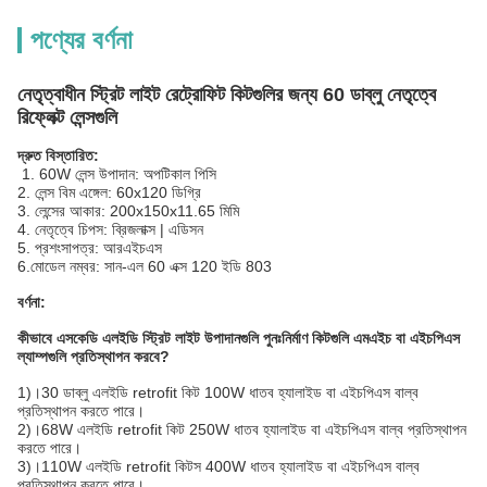
পণ্যের বর্ণনা
নেতৃত্বাধীন স্ট্রিট লাইট রেট্রোফিট কিটগুলির জন্য 60 ডাব্লু নেতৃত্বে
রিফ্লেক্ট লেন্সগুলি
দ্রুত বিস্তারিত:
1. 60W লেন্স উপাদান: অপটিকাল পিসি
2. লেন্স বিম এঙ্গেল: 60x120 ডিগ্রি
3. লেন্সের আকার: 200x150x11.65 মিমি
4. নেতৃত্বে চিপস: ব্রিজলাক্স | এডিসন
5. প্রশংসাপত্র: আরএইচএস
6.মোডেল নম্বর: সান-এল 60 এক্স 120 ইডি 803
বর্ণনা:
কীভাবে এসকেডি এলইডি স্ট্রিট লাইট উপাদানগুলি পুনঃনির্মাণ কিটগুলি এমএইচ বা এইচপিএস
ল্যাম্পগুলি প্রতিস্থাপন করবে?
1)।30 ডাব্লু এলইডি retrofit কিট 100W ধাতব হ্যালাইড বা এইচপিএস বাল্ব
প্রতিস্থাপন করতে পারে।
2)।68W এলইডি retrofit কিট 250W ধাতব হ্যালাইড বা এইচপিএস বাল্ব প্রতিস্থাপন
করতে পারে।
3)।110W এলইডি retrofit কিটস 400W ধাতব হ্যালাইড বা এইচপিএস বাল্ব
প্রতিস্থাপন করতে পারে।