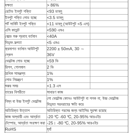
দক্ষতা
> 86%
রেটেড ইনপুট শক্তি
<93 ডাব্লু
ইনপুট শক্তি লোড হচ্ছে
<3.5 ডাব্লু
শর্ট সার্কিট ইনপুট শক্তি
<11 ডাব্লু (আউটপুট <5 এস)
এসি কারেন্ট
<590 এমএ
কোল্ড শুরু প্রবাহ বর্তমান
<40A
বিদ্যুৎ সল্পতা
<5 এমএ
ক্রমাগত বর্তমান আউটপুট
2200 ± 50mA, 30 ～
স্কেল
36V
ভোল্টেজ লোড হচ্ছে
<59 ভি
রিপল, গোলমাল
2 ভি
রৈখিক সামঞ্জস্য
1%
লোড নিয়ন্ত্রণ
1%
শুরুর সময়
<1.3 এস
তারের বিপরীতে
সাধারণ কাজ
লো ভোল্টেজ কোনও আউটপুট বা পলক না; উচ্চ ভোল্টেজ
নিম্ন বা উচ্চ ইনপুট ভোল্টেজ
বিদ্যুত সরবরাহের ক্ষতি করে
অতিরিক্ত উত্তাপ
অতিরিক্ত গরমের জন্য আইসির সুরক্ষা রয়েছে
কাজ অস্থায়ী এবং আর্দ্রতা
-20 ℃ -60 ℃, 20-95% আরএইচ
টেম্পোর, আর্দ্রতা সংরক্ষণ করা
-25। -80 ℃, 20-95% আরএইচ
RoHS
হ্যাঁ