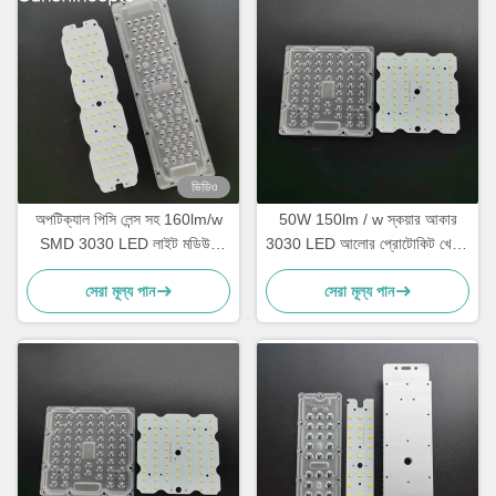
ভিডিও
অপটিক্যাল পিসি লেন্স সহ 160lm/w
50W 150lm / w স্কয়ার আকার
SMD 3030 LED লাইট মডিউল
3030 LED আলোর প্রোটোকিট খেলনা
50W LED স্ট্রিট লাইট রেট্রোফিট
64 লড রোড ল্যাম্প জন্য
সেরা মূল্য পান
সেরা মূল্য পান
কিট