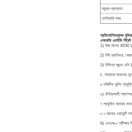
নমুনার প্রাপ্যতা
ডেলিভারি সময়
প্রতিযোগিতামূলক সুবিধ
এসকেডি এলইডি স্ট্রিট
1) উচ্চ মানের 3030 
2) সিই ড্রাইভার, মেরা
3) বিভিন্ন পছন্দঃ এস
৪. অন্যান্য মডেলের তুল
৫.পজিটিভ কুলিং প্রযুক্
৬) ঐতিহ্যবাহী ল্যাম্পের
৭.প্রযুক্তি ব্যবহার করে 
৮.৩ বছরের ওয়ারেন্টি সহ 
9) এলএম৮০ পরীক্ষার রিপ