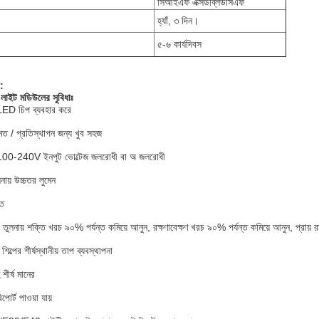
সিআইএফ এক্সডব্লিউসিএফ
হ্যাঁ, ৩ দিন।
৫-৬ কার্যদিবস
া:
 লাইট মডিউলের সুবিধাঃ
LED চিপ ব্যবহার করে
মত / প্রতিস্থাপন জন্য খুব সহজ
ি 100-240V ইনপুট ভোল্টেজ জলরোধী বা অ জলরোধী
নায় উচ্চতর লুমেন
তি
 তুলনায় শক্তি খরচ ৯০% পর্যন্ত কমিয়ে আনুন, রক্ষণাবেক্ষণ খরচ ৯০% পর্যন্ত কমিয়ে আনুন, প্রায় রক্
শিল্পের শীর্ষস্থানীয় তাপ ব্যবস্থাপনা
শীর্ষ মানের
োর্ট পাওয়া যায়