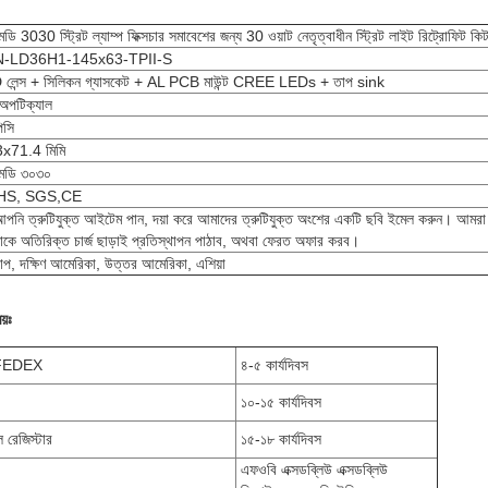
ি 3030 স্ট্রিট ল্যাম্প ফিক্সচার সমাবেশের জন্য 30 ওয়াট নেতৃত্বাধীন স্ট্রিট লাইট রিট্রোফিট কি
-LD36H1-145x63-TPII-S
লেন্স + সিলিকন গ্যাসকেট + AL PCB মাউন্ট CREE LEDs + তাপ sink
 অপটিক্যাল
িসি
x71.4 মিমি
মডি ৩০৩০
S, SGS,CE
আপনি ত্রুটিযুক্ত আইটেম পান, দয়া করে আমাদের ত্রুটিযুক্ত অংশের একটি ছবি ইমেল করুন। আমরা
কে অতিরিক্ত চার্জ ছাড়াই প্রতিস্থাপন পাঠাব, অথবা ফেরত অফার করব।
প, দক্ষিণ আমেরিকা, উত্তর আমেরিকা, এশিয়া
য়ঃ
FEDEX
৪-৫ কার্যদিবস
১০-১৫ কার্যদিবস
 রেজিস্টার
১৫-১৮ কার্যদিবস
এফওবি এক্সডব্লিউ এক্সডব্লিউ