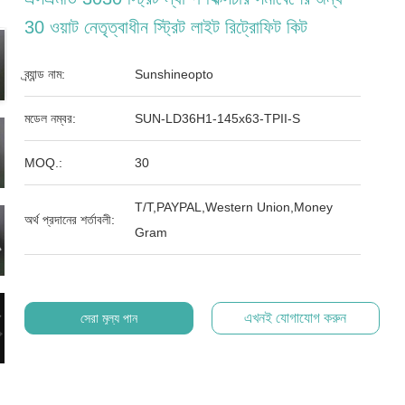
30 ওয়াট নেতৃত্বাধীন স্ট্রিট লাইট রিট্রোফিট কিট
ব্র্যান্ড নাম:
Sunshineopto
মডেল নম্বর:
SUN-LD36H1-145x63-TPII-S
MOQ.:
30
T/T,PAYPAL,Western Union,Money
অর্থ প্রদানের শর্তাবলী:
Gram
এখনই যোগাযোগ করুন
সেরা মূল্য পান