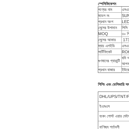
স্পেসিফিকেশন
পণ্যের নাম
এসএমড
মডেল নং
SUN
প্রধান অংশ
LED 
লেন্সের উপাদান
পিসি
MOQ
৩০ প
লেন্সের আকার
173
ম্যাচ এলইডি
এসএ
সার্টিফিকেট
ROH
যদি 
গুণমানের গ্যারান্টি
আপনা
প্রধান বাজার
ইউরো
শিপিং এবং ডেলিভারি সম
DHL/UPS/TNT/
ইএমএস
হংকং পোস্ট এয়ার মেইল
বাণিজ্য শর্তাবলী