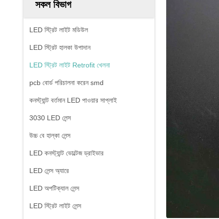
সকল বিভাগ
LED স্ট্রিট লাইট মডিউল
LED স্ট্রিট হালকা উপাদান
LED স্ট্রিট লাইট Retrofit খেলনা
pcb বোর্ড পরিচালনা করেন smd
কনস্ট্যান্ট বর্তমান LED পাওয়ার সাপ্লাই
3030 LED লেন্স
উচ্চ বে হাল্কা লেন্স
LED কনস্ট্যান্ট ভোল্টেজ ড্রাইভার
LED লেন্স অ্যারে
LED অপটিক্যাল লেন্স
LED স্ট্রিট লাইট লেন্স