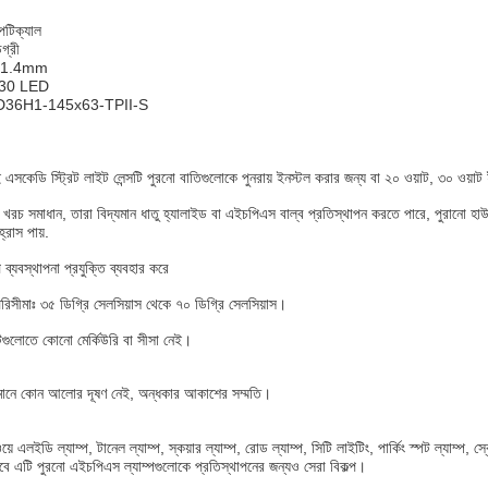
পটিক্যাল
গ্রী
x71.4mm
030 LED
-LD36H1-145x63-TPII-S
সকেডি স্ট্রিট লাইট লেন্সটি পুরনো বাতিগুলোকে পুনরায় ইনস্টল করার জন্য বা ২০ ওয়াট, ৩০ ওয়াট
ক খরচ সমাধান, তারা বিদ্যমান ধাতু হ্যালাইড বা এইচপিএস বাল্ব প্রতিস্থাপন করতে পারে, পুরানো হাউজি
্রাস পায়.
াপ ব্যবস্থাপনা প্রযুক্তি ব্যবহার করে
রিসীমাঃ ৩৫ ডিগ্রি সেলসিয়াস থেকে ৭০ ডিগ্রি সেলসিয়াস।
গুলোতে কোনো মের্কিউরি বা সীসা নেই।
 মানে কোন আলোর দূষণ নেই, অন্ধকার আকাশের সম্মতি।
য়ে এলইডি ল্যাম্প, টানেল ল্যাম্প, স্কয়ার ল্যাম্প, রোড ল্যাম্প, সিটি লাইটিং, পার্কিং স্পট ল্যাম্
বে এটি পুরনো এইচপিএস ল্যাম্পগুলোকে প্রতিস্থাপনের জন্যও সেরা বিকল্প।