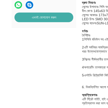
দ্রুত বিবরণঃ
লেন্সের উপাদানঃ পিসি অ
বীম কোণঃ 145x63 ডি
লেন্সের আকারঃ 173
এখনই যোগাযোগ করুন
LED চিপঃ SMD 3
লেন্সের মডেলঃSUN
বর্ণনাঃ
বৈশিষ্ট্যঃ
1পিসিবি মডিউল সহ এই এ
2এটি সর্বনিম্ন সামগ্রি
খরচ উল্লেখযোগ্যভাবে হ
3শিল্পের শীর্ষস্থানীয় ত
4অপারেটিং তাপমাত্রা প
5এলইডি রিট্রোফিট কিট
6. দিকনির্দেশিত আলো
অ্যাপ্লিকেশনঃ
এটি স্ট্রিট লাইট, হাই ও
প্রতিস্থাপন করা ভাল হ