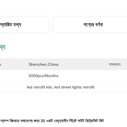
িস্তারিত তথ্য
পণ্যের বর্ণনা
থ্য
n:
Shenzhen,China
সাক্ষ্যদান:
5000pcs/months
led retrofit kits
, 
led street lights retrofit
যাম্প ফিক্সচার সমাবেশের জন্য 30 ওয়াট নেতৃত্বাধীন স্ট্রিট লাইট রিট্রোফিট কিট