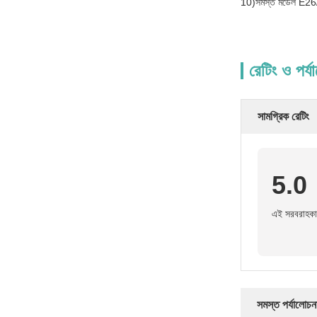
10)সমস্ত মডেল E26/E3
রেটিং ও পর্য
সামগ্রিক রেটিং
5.0
এই সরবরাহকার
সমস্ত পর্যালোচন