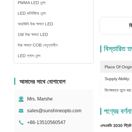
PMMA LED লেন্স
LED কলিমিটার লেন্স
আরজিবি উচ্চ ক্ষমতা LED
ব
1W উচ্চ ক্ষমতা LED
উচ্চ ক্ষমতা COB নেতৃত্বাধীন
বিস্তারিত ত
LED গ্লাস লেন্স
Place Of Origi
Supply Ability:
আমাদের সাথে যোগাযোগ
বিশেষভাবে তুলে ধরা:
Mrs. Marshe
পণ্যের বর্ণনা
sales@sunshineopto.com
+86-13510560547
এসএমডি 3030 স্ট্রিট ল্