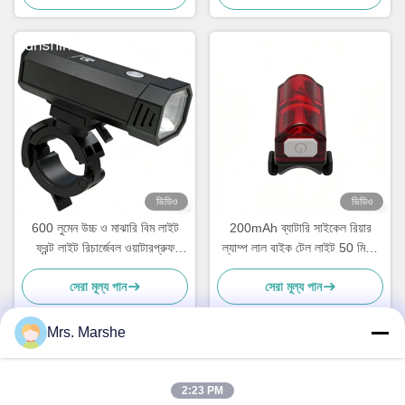
ভিডিও
ভিডিও
600 লুমেন উচ্চ ও মাঝারি বিম লাইট
200mAh ব্যাটারি সাইকেল রিয়ার
ফ্রন্ট লাইট রিচার্জেবল ওয়াটারপ্রুফ
ল্যাম্প লাল বাইক টেল লাইট 50 মিটার
সাইকেল হেডলাইট
আলোকসজ্জা দূরত্ব
সেরা মূল্য পান
সেরা মূল্য পান
Mrs. Marshe
দ্রুত যোগাযোগ
2:23 PM