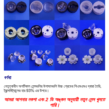
বর্ণনা:
নেতৃত্বাধীন অপটিকাল লেন্সগুলির উপাদানগুলি উচ্চ গ্রেডের পিএমএমএ দ্বারা তৈরি,
ট্রান্সমিট্যান্সের হার 93% এর উপরে।
আমরা আপনার নকশা এবং 2 ডি অঙ্কন অনুযায়ী নতুন লেন্স খুলতে
পারি।