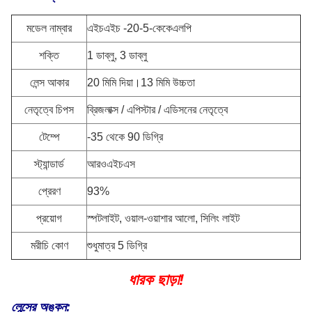
মডেল নাম্বার
এইচএইচ -20-5-কেকেএলপি
শক্তি
1 ডাব্লু, 3 ডাব্লু
লেন্স আকার
20 মিমি দিয়া।13 মিমি উচ্চতা
নেতৃত্বে চিপস
ব্রিজলাক্স / এপিস্টার / এডিসনের নেতৃত্বে
টেম্পে
-35 থেকে 90 ডিগ্রি
স্ট্যান্ডার্ড
আরওএইচএস
প্রেরণ
93%
প্রয়োগ
স্পটলাইট, ওয়াল-ওয়াশার আলো, সিলিং লাইট
মরীচি কোণ
শুধুমাত্র 5 ডিগ্রি
ধারক ছাড়া!
লেন্সের অঙ্কন: