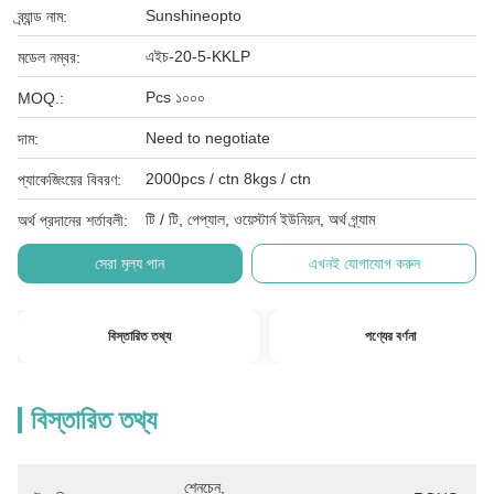
Sunshineopto
ব্র্যান্ড নাম:
এইচ-20-5-KKLP
মডেল নম্বর:
Pcs ১০০০
MOQ.:
Need to negotiate
দাম:
2000pcs / ctn 8kgs / ctn
প্যাকেজিংয়ের বিবরণ:
টি / টি, পেপ্যাল, ওয়েস্টার্ন ইউনিয়ন, অর্থ গ্র্যাম
অর্থ প্রদানের শর্তাবলী:
সেরা মূল্য পান
এখনই যোগাযোগ করুন
বিস্তারিত তথ্য
পণ্যের বর্ণনা
বিস্তারিত তথ্য
শেনচেন, 