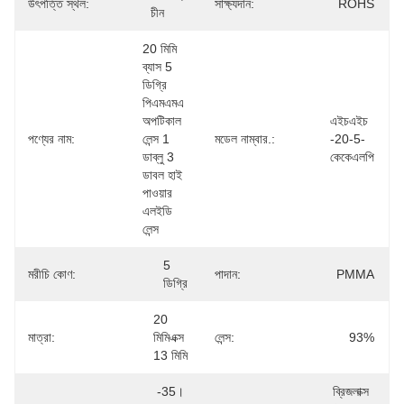
উৎপত্তি স্থল:
সাক্ষ্যদান:
ROHS
চীন
20 মিমি 
ব্যাস 5 
ডিগ্রি 
পিএমএমএ 
অপটিকাল 
এইচএইচ 
পণ্যের নাম:
লেন্স 1 
মডেল নাম্বার.:
-20-5-
ডাব্লু 3 
কেকেএলপি
ডাবল হাই 
পাওয়ার 
এলইডি 
লেন্স
5 
মরীচি কোণ:
পাদান:
PMMA
ডিগ্রি
20 
মাত্রা:
মিমিএক্স 
লেন্স:
93%
13 মিমি
-35। 
ব্রিজলাক্স 