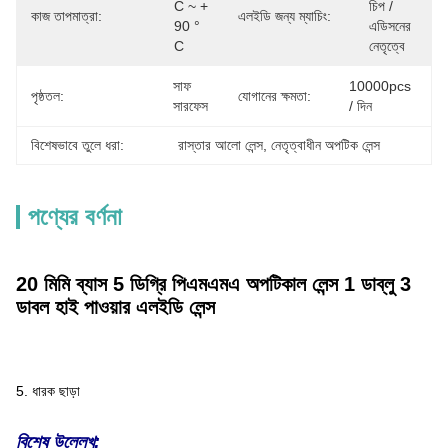
C ~ + 
চিপ / 
কাজ তাপমাত্রা:
এলইডি জন্য ম্যাচিং:
90 ° 
এডিসনের 
C
নেতৃত্বে
সাফ 
10000pcs 
পৃষ্ঠতল:
যোগানের ক্ষমতা:
সারফেস
/ দিন
বিশেষভাবে তুলে ধরা:
রাস্তার আলো লেন্স
, 
নেতৃত্বাধীন অপটিক লেন্স
পণ্যের বর্ণনা
20 মিমি ব্যাস 5 ডিগ্রি পিএমএমএ অপটিকাল লেন্স 1 ডাব্লু 3
ডাবল হাই পাওয়ার এলইডি লেন্স
5. ধারক ছাড়া
বিশেষ উল্লেখ: