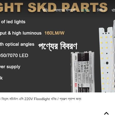
বাড়ি
আমাদের সম্পর্কে
ভিডিও
পণ্য
ঘট
পণ্যের বিবরণ
 বিদ্যুৎ মডিউল এসি 220V Floodlight খনির / প্রকল্প ল্যাম্প জন্য