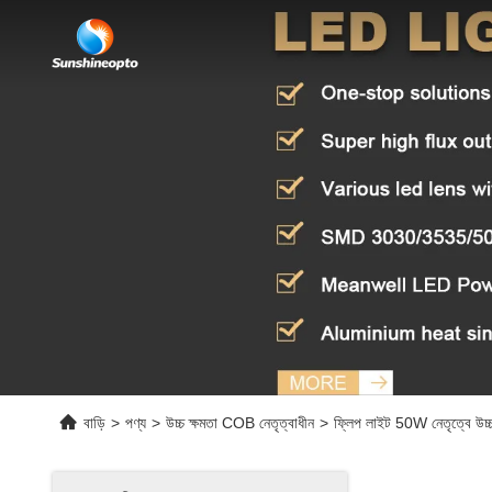
বাড়ি
>
পণ্য
>
উচ্চ ক্ষমতা COB নেতৃত্বাধীন
>
ফ্লিপ লাইট 50W নেতৃত্বে উচ্চ