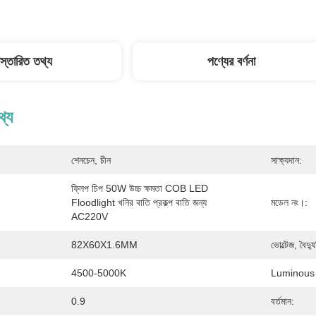
িস্তারিত তথ্য
পণ্যের বর্ণনা
থ্য
শেনচেন, চীন
সাক্ষ্যদান:
ফ্লিপ চিপ 50W উচ্চ ক্ষমতা COB LED 
Floodlight খনির বাতি প্রকল্প বাতি জন্য 
মডেল নং।:
AC220V
82X60X1.6MM
ভোল্টেজ, বৈদ
4500-5000K
Luminous তীব
0.9
বর্তমান: