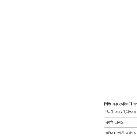
শিপিং এবং ডেলিভারি সম
ডিএইচএল / ইউপিএস /
একটি EMS
এইচকে পোস্ট এয়ার মেই