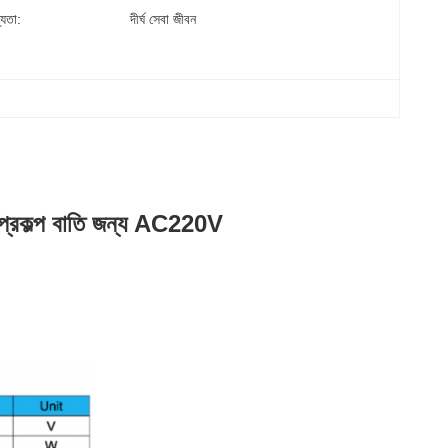
্যতা:
দীর্ঘ সেবা জীবন
্রকল্প বাতি জন্য AC220V