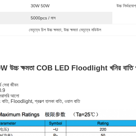
30W 50W
উচ্চ নির্ভরযোগ
5000pcs / মাস
নেতৃত্বে চিপ উচ্চ ক্ষমতা
, 
উচ্চ ক্ষমতা নেতৃত্বে মডিউল
50W উচ্চ ক্ষমতা COB LED Floodlight খনির বাতি প
র্ঘ সেবা জীবন
 0.9
রাসরি আলো
 বাতি, Floodlight, প্রকল্প হালকা বাতি, ওয়াল বাতি