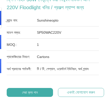
220V Floodlight খনির / প্রকল্প ল্যাম্প জন্য
ব্র্যান্ড নাম:
Sunshineopto
মডেল নম্বর:
SP50WAC220V
MOQ.:
1
প্যাকেজিংয়ের বিবরণ:
Cartons
অর্থ প্রদানের শর্তাবলী:
টি / টি, পেপ্যাল, ওয়েস্টার্ন ইউনিয়ন, অর্থ গ্র্যাম
এখনই যোগাযোগ করুন
সেরা মূল্য পান