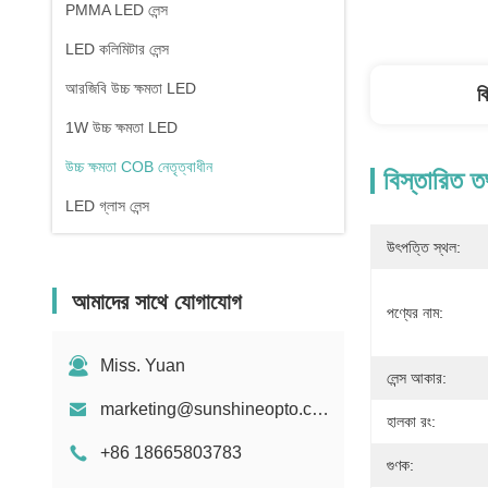
PMMA LED লেন্স
LED কলিমিটার লেন্স
আরজিবি উচ্চ ক্ষমতা LED
ব
1W উচ্চ ক্ষমতা LED
উচ্চ ক্ষমতা COB নেতৃত্বাধীন
বিস্তারিত ত
LED গ্লাস লেন্স
উৎপত্তি স্থল:
আমাদের সাথে যোগাযোগ
পণ্যের নাম:
Miss. Yuan
লেন্স আকার:
marketing@sunshineopto.com
হালকা রং:
+86 18665803783
গুণক: