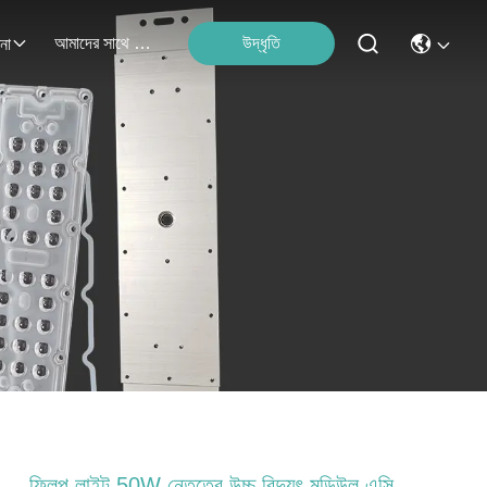
আমাদের সাথে যোগাযোগ
উদ্ধৃতি
না
ফ্লিপ লাইট 50W নেতৃত্বে উচ্চ বিদ্যুৎ মডিউল এসি