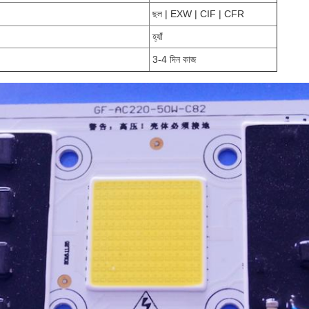
ছল | EXW | CIF | CFR
হ্যাঁ
3-4 দিন কাজ