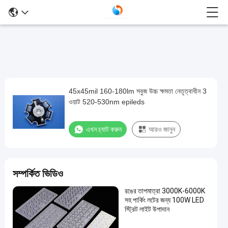
45x45mil 160-180lm সবুজ উচ্চ ক্ষমতা নেতৃত্বাধীন 3
45x45mil
ওয়াট 520-530nm epileds
160-
180lm
এখন চ্যাট করুন
আরও জানুন
সবুজ
উচ্চ
ক্ষমতা
সম্পর্কিত ভিডিও
নেতৃত্বাধীন
রঙের তাপমাত্রা 3000K-6000K
3
সহ পার্কিং লটের জন্য 100W LED
ওয়াট
স্ট্রিট লাইট উপাদান
520-