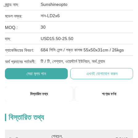
Sunshineopto
ব্র্যান্ড নাম:
সান-LD2x6
মডেল নম্বর:
30
MOQ.:
USD15.50-25.50
দাম:
684 পিসি লেন্স / শক্ত কাগজ 55x50x31cm / 26kgs
প্যাকেজিংয়ের বিবরণ:
টি / টি, পেপ্যাল, ওয়েস্টার্ন ইউনিয়ন, অর্থ গ্র্যাম
অর্থ প্রদানের শর্তাবলী:
সেরা মূল্য পান
এখনই যোগাযোগ করুন
বিস্তারিত তথ্য
পণ্যের বর্ণনা
বিস্তারিত তথ্য
শেনচেন, 