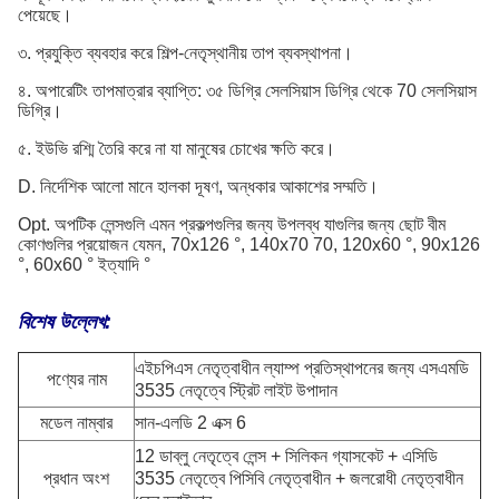
পেয়েছে।
৩. প্রযুক্তি ব্যবহার করে শিল্প-নেতৃস্থানীয় তাপ ব্যবস্থাপনা।
৪. অপারেটিং তাপমাত্রার ব্যাপ্তি: ৩৫ ডিগ্রি সেলসিয়াস ডিগ্রি থেকে 70 সেলসিয়াস
ডিগ্রি।
৫. ইউভি রশ্মি তৈরি করে না যা মানুষের চোখের ক্ষতি করে।
D. নির্দেশিক আলো মানে হালকা দূষণ, অন্ধকার আকাশের সম্মতি।
Opt. অপটিক লেন্সগুলি এমন প্রকল্পগুলির জন্য উপলব্ধ যাগুলির জন্য ছোট বীম
কোণগুলির প্রয়োজন যেমন, 70x126 °, 140x70 70, 120x60 °, 90x126
°, 60x60 ° ইত্যাদি °
বিশেষ উল্লেখ:
এইচপিএস নেতৃত্বাধীন ল্যাম্প প্রতিস্থাপনের জন্য এসএমডি
পণ্যের নাম
3535 নেতৃত্বে স্ট্রিট লাইট উপাদান
মডেল নাম্বার
সান-এলডি 2 এক্স 6
12 ডাব্লু নেতৃত্বে লেন্স + সিলিকন গ্যাসকেট + এসিডি
প্রধান অংশ
3535 নেতৃত্বে পিসিবি নেতৃত্বাধীন + জলরোধী নেতৃত্বাধীন