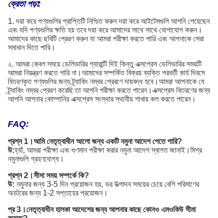
ক্রেতা পড়া:
1. দয়া করে পণ্যগুলির প্রাপ্তিটি নিশ্চিত করুন দয়া করে আইটেমগুলি আপনি পেয়েছেন
এবং যদি পণ্যগুলির ক্ষতি হয় তবে দয়া করে আমাদের সাথে সাথে যোগাযোগ করুন।
আমাদের কাছে ছবিটি প্রেরণ করুন যা আমরা পরীক্ষা করতে পারি এবং আপনাকে সেরা
সমাধান দিতে পারি।
২. আমরা কেবল সময়ে ডেলিভারির গ্যারান্টি দিই কিন্তু এক্সপ্রেস ডেলিভারির সময়টি
আমরা নিয়ন্ত্রণ করতে পারি না।আমাদের সম্পর্কিত বিক্রয় ব্যক্তি পরবর্তী কার্য দিবসে
বিতরণকৃত পণ্যগুলির জন্য ট্র্যাকিং নম্বর প্রেরণে দায়বদ্ধ হবে।আমরা আপনাকে যে
ট্র্যাকিং নম্বর প্রেরণ করেছি তা আপনি পরীক্ষা করতে পারেন।এক্সপ্রেস বিতরণের জন্য
আপনি আপনার কোম্পানির এক্সপ্রেস সংস্থার স্থানীয় শাখায় কল করতে পারেন।
FAQ:
প্রশ্ন 1।আমি নেতৃত্বাধীন আলো জন্য একটি নমুনা আদেশ পেতে পারি?
উ:
হ্যাঁ, আমরা পরীক্ষা এবং গুণমান পরীক্ষা করার নমুনা আদেশ স্বাগত জানাই।মিশ্র
নমুনাগুলি গ্রহণযোগ্য।
প্রশ্ন 2।সীসা সময় সম্পর্কে কি?
উ:
নমুনার জন্য 3-5 দিন প্রয়োজন হয়, ভর উত্পাদন সময়ের চেয়ে বেশি পরিমাণের
অর্ডারের জন্য 1-2 সপ্তাহের প্রয়োজন।
প্র 3।নেতৃত্বাধীন হালকা আদেশের জন্য আপনার কাছে কোনও এমওকিউ সীমা