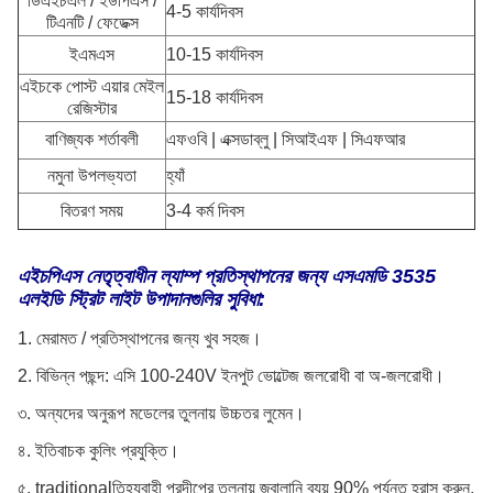
ডিএইচএল / ইউপিএস /
4-5 কার্যদিবস
টিএনটি / ফেডেক্স
ইএমএস
10-15 কার্যদিবস
এইচকে পোস্ট এয়ার মেইল
15-18 কার্যদিবস
​​রেজিস্টার
বাণিজ্যক শর্তাবলী
এফওবি | এক্সডাব্লু | সিআইএফ | সিএফআর
নমুনা উপলভ্যতা
হ্যাঁ
বিতরণ সময়
3-4 কর্ম দিবস
এইচপিএস নেতৃত্বাধীন ল্যাম্প প্রতিস্থাপনের জন্য এসএমডি 3535
এলইডি স্ট্রিট লাইট উপাদানগুলির সুবিধা:
1. মেরামত / প্রতিস্থাপনের জন্য খুব সহজ।
2. বিভিন্ন পছন্দ: এসি 100-240V ইনপুট ভোল্টেজ জলরোধী বা অ-জলরোধী।
৩. অন্যদের অনুরূপ মডেলের তুলনায় উচ্চতর লুমেন।
৪. ইতিবাচক কুলিং প্রযুক্তি।
৫. traditionalতিহ্যবাহী প্রদীপের তুলনায় জ্বালানি ব্যয় 90% পর্যন্ত হ্রাস করুন,