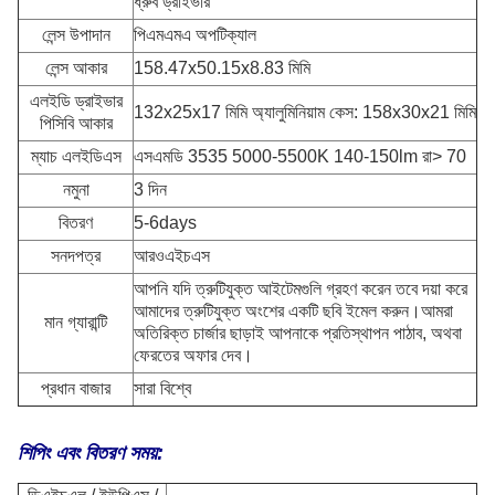
ধ্রুব ড্রাইভার
লেন্স উপাদান
পিএমএমএ অপটিক্যাল
লেন্স আকার
158.47x50.15x8.83 মিমি
এলইডি ড্রাইভার
132x25x17 মিমি অ্যালুমিনিয়াম কেস: 158x30x21 মিমি
পিসিবি আকার
ম্যাচ এলইডিএস
এসএমডি 3535 5000-5500K 140-150lm রা> 70
নমুনা
3 দিন
বিতরণ
5-6days
সনদপত্র
আরওএইচএস
আপনি যদি ত্রুটিযুক্ত আইটেমগুলি গ্রহণ করেন তবে দয়া করে
আমাদের ত্রুটিযুক্ত অংশের একটি ছবি ইমেল করুন।আমরা
মান গ্যারান্টি
অতিরিক্ত চার্জার ছাড়াই আপনাকে প্রতিস্থাপন পাঠাব, অথবা
ফেরতের অফার দেব।
প্রধান বাজার
সারা বিশ্বে
শিপিং এবং বিতরণ সময়: