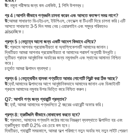
রয়েছে?
উ:
নমুনা পরীক্ষার জন্য কম এমকিউ, 1 পিসি উপলব্ধ।
প্র 4।আপনি কীভাবে পণ্যগুলি চালনা করেন এবং আসতে কতক্ষণ সময় লাগে?
উ:
আমরা সাধারণত ডিএইচএল, ইউপিএস, ফেডেক্স বা টিএনটি দিয়ে চালনা করি।এটি
আসতে সাধারণত 3-5 দিন সময় নেয়।এয়ারলাইন এবং সমুদ্র পরিবহনও
alsoচ্ছিক।
প্রশ্ন 5।নেতৃত্বে আলো জন্য একটি আদেশ কিভাবে এগিয়ে?
উ:
প্রথমে আপনার প্রয়োজনীয়তা বা অ্যাপ্লিকেশনটি আমাদের জানান।
দ্বিতীয়ত আমরা আপনার প্রয়োজনীয়তা বা আমাদের পরামর্শ অনুযায়ী উদ্ধৃতি।
তৃতীয়ত গ্রাহক আনুষ্ঠানিক অর্ডারের জন্য নমুনাগুলি এবং স্থানের আমানত নিশ্চিত
করে।
চতুর্থত আমরা উত্পাদন ব্যবস্থা।
প্রশ্ন 6।নেতৃত্বাধীন হালকা পণ্যটিতে আমার লোগোটি প্রিন্ট করা ঠিক আছে?
উ:
হ্যাঁ.আমাদের উত্পাদনের আগে আনুষ্ঠানিকভাবে আমাদের জানান এবং ডিজাইনটি
প্রথমে আমাদের নমুনার উপর ভিত্তি করে নিশ্চিত করুন।
Q7: আপনি পণ্য জন্য গ্যারান্টি প্রস্তাব?
উ:
হ্যাঁ, আমরা আমাদের পণ্যগুলিতে 2 বছরের ওয়ারেন্টি অফার করি।
প্রশ্ন 8: ত্রুটিগুলি কীভাবে মোকাবেলা করতে হবে?
উ:
প্রথমত, আমাদের পণ্যগুলি কঠোর মানের নিয়ন্ত্রণ ব্যবস্থাতে উত্পাদিত হয় এবং
ত্রুটিযুক্ত হারটি 0.2% এর চেয়ে কম হবে।
দ্বিতীয়ত, গ্যারান্টি সময়কালে, আমরা অল্প পরিমাণে নতুন অর্ডার সহ নতুন লাইট প্রেরণ