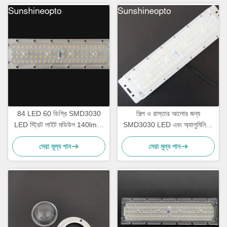
84 LED 60 ডিগ্রি SMD3030
শিল্প ও রাস্তার আলোর জন্য
LED স্ট্রিট লাইট মডিউল 140lm/w
SMD3030 LED এবং অ্যালুমিনিয়াম
দক্ষতা এবং পিসি লেন্স সহ
হিটসিঙ্ক সহ 50W 90 ডিগ্রি 140
সেরা মূল্য পান
সেরা মূল্য পান
lm/W হাই বে লাইট মডিউল