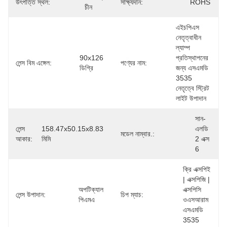
উৎপত্তি স্থল:
সাক্ষ্যদান:
ROHS
চীন
এইচপিএস 
নেতৃত্বাধীন 
ল্যাম্প 
90x126 
প্রতিস্থাপনের 
লেন্স বিম এঙ্গেল:
পণ্যের নাম:
ডিগ্রি
জন্য এসএমডি 
3535 
নেতৃত্বে স্ট্রিট 
লাইট উপাদান
সান-
লেন্স
158.47x50.15x8.83 
এলডি 
মডেল নাম্বার.:
আকার:
মিমি
2 এক্স 
6
ক্রি এক্সপিই 
| এক্সপিজি | 
অপটিক্যাল 
এক্সপিসি 
লেন্স উপাদান:
চিপ ম্যাচ:
পিএমএ
ওএসআরাম 
এসএমডি 
3535