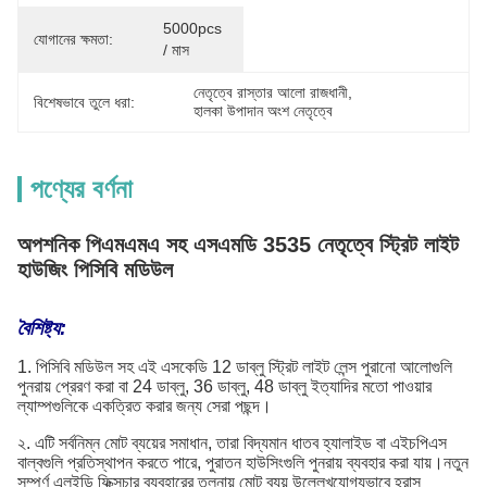
5000pcs 
যোগানের ক্ষমতা:
/ মাস
নেতৃত্বে রাস্তার আলো রাজধানী
, 
বিশেষভাবে তুলে ধরা:
হালকা উপাদান অংশ নেতৃত্বে
পণ্যের বর্ণনা
অপশনিক পিএমএমএ সহ এসএমডি 3535 নেতৃত্বে স্ট্রিট লাইট
হাউজিং পিসিবি মডিউল
বৈশিষ্ট্য:
1. পিসিবি মডিউল সহ এই এসকেডি 12 ডাব্লু স্ট্রিট লাইট লেন্স পুরানো আলোগুলি
পুনরায় প্রেরণ করা বা 24 ডাব্লু, 36 ডাব্লু, 48 ডাব্লু ইত্যাদির মতো পাওয়ার
ল্যাম্পগুলিকে একত্রিত করার জন্য সেরা পছন্দ।
২. এটি সর্বনিম্ন মোট ব্যয়ের সমাধান, তারা বিদ্যমান ধাতব হ্যালাইড বা এইচপিএস
বাল্বগুলি প্রতিস্থাপন করতে পারে, পুরাতন হাউসিংগুলি পুনরায় ব্যবহার করা যায়।নতুন
সম্পূর্ণ এলইডি ফিক্সচার ব্যবহারের তুলনায় মোট ব্যয় উল্লেখযোগ্যভাবে হ্রাস