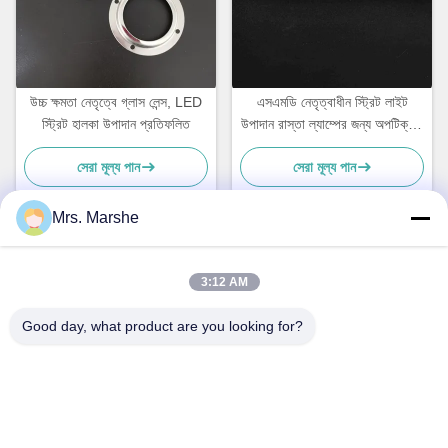
উচ্চ ক্ষমতা নেতৃত্বে গ্লাস লেন্স, LED
এসএমডি নেতৃত্বাধীন স্ট্রিট লাইট
স্ট্রিট হালকা উপাদান প্রতিফলিত
উপাদান রাস্তা ল্যাম্পের জন্য অপটিক্যাল
লেন্স
সেরা মূল্য পান
সেরা মূল্য পান
Mrs. Marshe
দ্রুত যোগাযোগ
3:12 AM
ঠিকানা
Good day, what product are you looking for?
রুম 7 ই, ব্লক এ, বিনফেন শিজি বিল্ডিং, লংক্সিয়াং রোড, লংগ্যাং জেলা, শেনঝেন, চীন
518172
টেলিফোন
86--13510560547