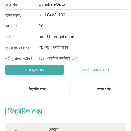
SunshineOpto
ব্র্যান্ড নাম:
সান-L64W -130
মডেল নম্বর:
20
MOQ.:
need to negotiation
দাম:
20 সেট / শক্ত কাগজ।
প্যাকেজিংয়ের বিবরণ:
T/T, ওয়েস্টার্ন ইউনিয়ন, , পে
অর্থ প্রদানের শর্তাবলী:
সেরা মূল্য পান
এখনই যোগাযোগ করুন
বিস্তারিত তথ্য
পণ্যের বর্ণনা
বিস্তারিত তথ্য
শেনচেন, 