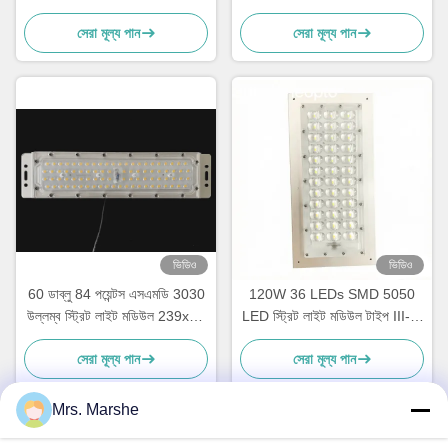
রাস্তা আলো জন্য
হিটিং সিঙ্ক সহ
সেরা মূল্য পান
সেরা মূল্য পান
ভিডিও
ভিডিও
60 ডাব্লু 84 পয়েন্টস এসএমডি 3030
120W 36 LEDs SMD 5050
উল্লম্ব স্ট্রিট লাইট মডিউল 239x45
LED স্ট্রিট লাইট মডিউল টাইপ III-M
মিমি
বিম অ্যাঙ্গেল লেন্স এবং PCB বোর্ড সহ
সেরা মূল্য পান
সেরা মূল্য পান
Mrs. Marshe