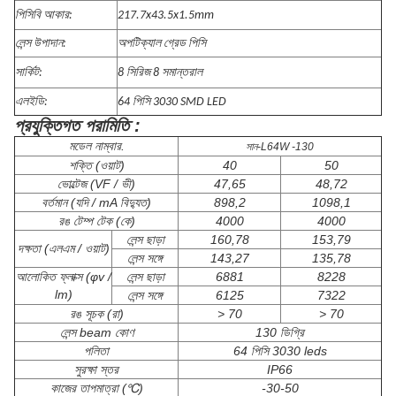
পিসিবি আকার:
217.7x43.5x1.5mm
লেন্স উপাদান:
অপটিক্যাল গ্রেড পিসি
সার্কিট:
8 সিরিজ 8 সমান্তরাল
এলইডি:
64 পিসি 3030 SMD LED
প্রযুক্তিগত পরামিতি :
মডেল নাম্বার.
সান-L64W -130
শক্তি (ওয়াট)
40
50
ভোল্টেজ (VF / ভী)
47,65
48,72
বর্তমান (যদি / mA বিদ্যুত)
898,2
1098,1
রঙ টেম্প টেক (কে)
4000
4000
লেন্স ছাড়া
160,78
153,79
দক্ষতা (এলএম / ওয়াট)
লেন্স সঙ্গে
143,27
135,78
আলোকিত ফ্লাক্স (φv /
লেন্স ছাড়া
6881
8228
lm)
লেন্স সঙ্গে
6125
7322
রঙ সূচক (রা)
> 70
> 70
লেন্স beam কোণ
130 ডিগ্রি
পলিতা
64 পিসি 3030 leds
সুরক্ষা স্তর
IP66
কাজের তাপমাত্রা (℃)
-30-50