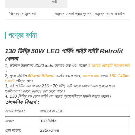
সেট
বিশেষভাবে তুলে ধরা:
নেতৃত্বে হালকা প্রতিস্থাপন
, 
নেতৃত্বে আলো মডিউল
পণ্যের বর্ণনা
130 ডিগ্রি 50W LED পার্কিং লাইট লাইট Retrofit
খেলনা
1, মডিউল উচ্চমানের 3030 leds ব্যবহার করে এবং আমরা
2 বছরের ওয়ারেন্টি সরবরাহ করি
।
2, পুরো মডিউল
40watt-50watt
সমর্থন করতে পারে,
আলোকসজ্জা
দক্ষতা
130-140lm
/ ওয়াট
পৌঁছতে পারে,
3, এই মডিউল এর আকার 236 * 70 মিমি, এটি আরো সাধারণ এবং পুরানো পণ্য
প্রতিস্থাপন করতে ব্যবহার করা যেতে পারে।
4, 130 ডিগ্রি বড় কোণ পার্কিং লট আলো প্রয়োজনীয়তা সমর্থন করতে পারেন।
তাৎক্ষণিক বিবরণ :
মডেল নাম্বার.:
সান-L64W -130
এঙ্গেল:
130 ডিগ্রি
লেন্স আকার:
236x70mm