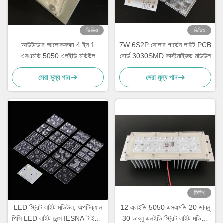
ভিডিও
ভিডিও
আউটডোর আলোকসজ্জা 4 ইন 1
7W 6S2P সোলার গার্ডেন লাইট PCB
এসএমডি 5050 এলইডি মডিউল
বোর্ড 3030SMD কাস্টমাইজড মডিউল
10W-15W 150x75 ডিগ্রি লেন্স সহ
সেরা মূল্য পান
সেরা মূল্য পান
জলরোধী
ভিডিও
LED স্ট্রিট লাইট মডিউল, অপটিক্যাল
12 এলইডি 5050 এসএমডি 20 ডাব্লু
পিসি LED লাইট লেন্স IESNA টাইপ II
30 ডাব্লু এলইডি স্ট্রিট লাইট মডিউল