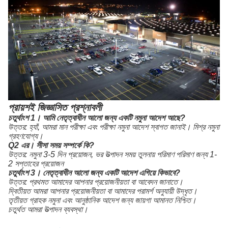
প্রায়শই জিজ্ঞাসিত প্রশ্নাবলী
চতুর্থাংশ 1।
আমি নেতৃত্বাধীন আলো জন্য একটি নমুনা আদেশ আছে?
উত্তর: হ্যাঁ, আমরা মান পরীক্ষা এবং পরীক্ষা নমুনা আদেশ স্বাগত জানাই।
মিশ্র নমুনা
গ্রহণযোগ্য।
Q2 এর।
সীসা সময় সম্পর্কে কি?
উত্তর: নমুনা 3-5 দিন প্রয়োজন, ভর উত্পাদন সময় তুলনায় পরিমাণ পরিমাণ জন্য 1-
2 সপ্তাহের প্রয়োজন
চতুর্থাংশ 3।
নেতৃত্বাধীন আলো জন্য একটি আদেশ এগিয়ে কিভাবে?
উত্তর: প্রথমত আমাদের আপনার প্রয়োজনীয়তা বা আবেদন জানাতে।
দ্বিতীয়ত আমরা আপনার প্রয়োজনীয়তা বা আমাদের পরামর্শ অনুযায়ী উদ্ধৃত।
তৃতীয়ত গ্রাহক নমুনা এবং আনুষ্ঠানিক আদেশ জন্য জায়গা আমানত নিশ্চিত।
চতুর্থত আমরা উত্পাদন ব্যবস্থা।