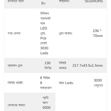
উৎপত্তি স্থল:
সাক্ষ্যদান:
SGS/ROHS
চীন
সিলিকন 
গ্যাসকেট 
সঙ্গে 
LED 
236 * 
পণ্য খেলনা:
লেন্স, 
লেন্স আকার:
70mm
Pcb 
ঢালাই 
3030 
Leds
130 
পিসিবি
অ্যাঙ্গেল লেন্স:
217.7x43.5x1.5mm
ডিগ্রি
আকার:
8 সিরিজ 
3030 
পিসিবি সার্কিট:
8 
ম্যাচ Leds:
নেতৃত্বে
সমান্তরাল
প্রতি 
মাসে 
যোগানের ক্ষমতা:
5000 