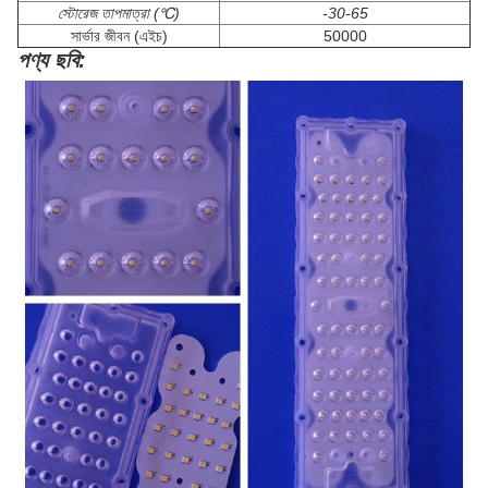
স্টোরেজ তাপমাত্রা (℃)
-30-65
সার্ভার জীবন (এইচ)
50000
পণ্য ছবি: