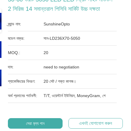
2 সিরিজ 14 সমান্তরাল পিসিবি সার্কিট উচ্চ দক্ষতা
ব্র্যান্ড নাম:
SunshineOpto
মডেল নম্বর:
সান-LD236X70-5050
MOQ.:
20
দাম:
need to negotiation
প্যাকেজিংয়ের বিবরণ:
20 সেট / শক্ত কাগজ।
অর্থ প্রদানের শর্তাবলী:
T/T, ওয়েস্টার্ন ইউনিয়ন, MoneyGram, পে
এখনই যোগাযোগ করুন
সেরা মূল্য পান