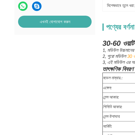
বিশেষভাবে তুলে ধরা:
এখনই যোগাযোগ করুন
পণ্যের বর্ণনা
30-60 ওয়াট 
1, মডিউল উচ্চমানের
2, পুরো মডিউল
30 ও
3, এই মডিউল এর আকা
তাৎক্ষণিক বিবরণ
মডেল নাম্বার.:
এঙ্গেল:
লেন্স আকার:
পিসিবি আকার:
লেন্স উপাদান:
সার্কিট: