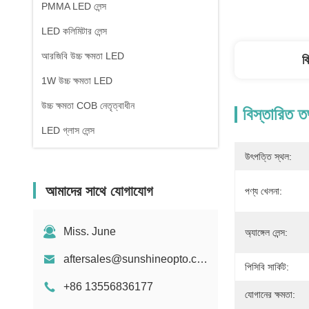
PMMA LED লেন্স
LED কলিমিটার লেন্স
আরজিবি উচ্চ ক্ষমতা LED
ব
1W উচ্চ ক্ষমতা LED
উচ্চ ক্ষমতা COB নেতৃত্বাধীন
বিস্তারিত ত
LED গ্লাস লেন্স
উৎপত্তি স্থল:
আমাদের সাথে যোগাযোগ
পণ্য খেলনা:
Miss. June
অ্যাঙ্গেল লেন্স:
aftersales@sunshineopto.com
পিসিবি সার্কিট:
+86 13556836177
যোগানের ক্ষমতা: