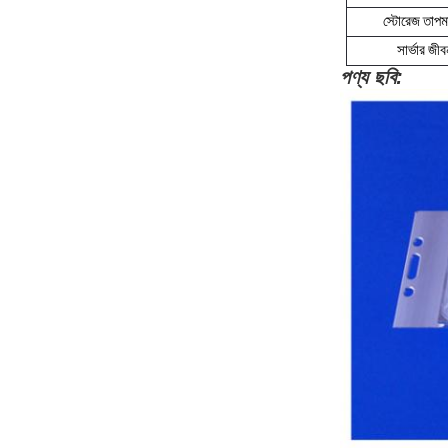
স্টোরেজ তাপমা
সার্ভার জ
পণ্য ছবি: