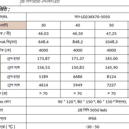
28 পিসি 5050 এসএমডি LED
মিতি :
ম্বার.
সান-LD236X70-5050
ওয়াট)
30
40
50
VF / ভী)
46,03
46,50
47,25
/ mA বিদ্যুত)
648,4
848,2
1048,3
টেক (কে)
4000
4000
4000
লেন্স ছাড়া
173,87
171,37
165.00
লেন্স সঙ্গে
156,53
150,83
145,90
লেন্স ছাড়া
5189
6686
8124
লেন্স সঙ্গে
4614
5949
7227
>
>
>
ক (রা)
70
70
70
eam কোণ
90 * 120 °, 80 * 150 °, 80 * 150 ° উল্লম্ব,
তা
28 পিসি 5050 leds
 স্তর
IP66
℃
্রা (
)
-30 - 50