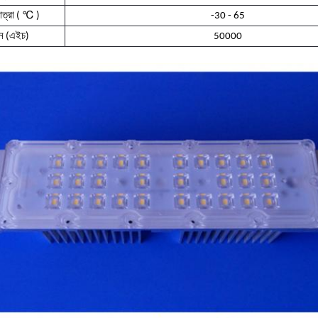
℃
ত্রা (
)
-30 - 65
ীবন (এইচ)
50000