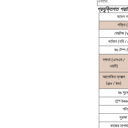
এলইডি:
প্রযুক্তিগত পরা
মডেল না
শক্তি (
ভোল্টেজ (
বর্তমান (যদি 
রঙ টেম্প 
দক্ষতা (এলএম /
ওয়াট)
আলোকিত ফ্লাক্স
(φv / lm)
রঙ সূচ
লেন্স b
পলি
সুরক্ষা
কাজের তাপমাত