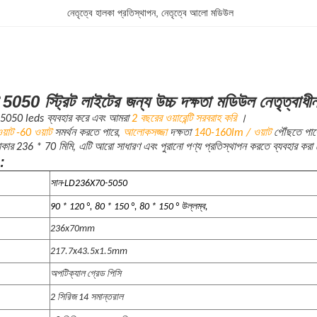
নেতৃত্বে হালকা প্রতিস্থাপন
, 
নেতৃত্বে আলো মডিউল
5050 স্ট্রিট লাইটের জন্য উচ্চ দক্ষতা মডিউল নেতৃত্বাধী
 5050 leds ব্যবহার করে এবং আমরা
2 বছরের ওয়ারেন্টি সরবরাহ করি
।
য়াট -60 ওয়াট
সমর্থন করতে পারে,
আলোকসজ্জা
দক্ষতা
140-160lm / ওয়াট
পৌঁছতে পার
র 236 * 70 মিমি, এটি আরো সাধারণ এবং পুরানো পণ্য প্রতিস্থাপন করতে ব্যবহার করা
 :
সান-LD236X70-5050
90 * 120 °, 80 * 150 °, 80 * 150 ° উল্লম্ব,
236x70mm
217.7x43.5x1.5mm
অপটিক্যাল গ্রেড পিসি
2 সিরিজ 14 সমান্তরাল