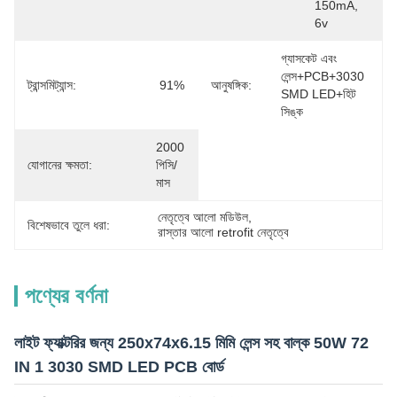
150mA, 
6v
গ্যাসকেট এবং 
লেন্স+PCB+3030 
ট্রান্সমিট্যান্স:
91%
আনুষঙ্গিক:
SMD LED+হিট 
সিঙ্ক
2000 
যোগানের ক্ষমতা:
পিসি/
মাস
নেতৃত্বে আলো মডিউল
, 
বিশেষভাবে তুলে ধরা:
রাস্তার আলো retrofit নেতৃত্বে
পণ্যের বর্ণনা
লাইট ফ্যাক্টরির জন্য 250x74x6.15 মিমি লেন্স সহ বাল্ক 50W 72
IN 1 3030 SMD LED PCB বোর্ড