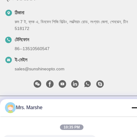
ঠিকানা
রুম 7 ই, ব্লক এ, বিনফেন শিজি বিল্ডিং, লংক্সিয়াং রোড, লংগ্যাং জেলা, শেনঝেন, চীন
518172
টেলিফোন
86--13510560547
ই-মেইল
sales@sunshineopto.com
গোপনীয়তা নীতি
|
সাইট ম্যাপ
| চীন ভাল মানের LED স্ট্রিট লাইট মডিউল
Mrs. Marshe
সরবরাহকারী. কপিরাইট © 2014-2026 Sunshine Opto-electronics
Enterprise Co.,ltd . সমস্ত অধিকার সংরক্ষিত.
10:35 PM