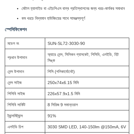
মেটাল হ্যালাইড বা এইচপিএস বাল্ব প্রতিস্থাপনের জন্য খরচ-কার্যকর সমাধান
কম খরচে বিদ্যমান হাউজিংয়ের সাথে সামঞ্জস্যপূর্ণ
স্পেসিফিকেশন
মডেল নং
SUN-SL72-3030-90
অ্যারে লেন্স, সিলিকন গ্যাসকেট, পিসিবি, এলইডি, হিট
প্রধান উপাদান
সিঙ্ক
লেন্স উপাদান
পিসি (পলিকার্বোনেট)
লেন্স সাইজ
250x74x6.15 মিমি
পিসিবি সাইজ
226x57.9x1.5 মিমি
পিসিবি সার্কিট
8 সিরিজ 9 সমান্তরাল
ট্রান্সমিট্যান্স
91%
এলইডি চিপ
3030 SMD LED, 140-150lm @150mA, 6V