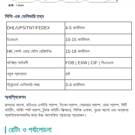
সিপিং এবং ডেলিভারি তথ্য
DHL/UPS/TNT/FEDEX
4-5 কার্যদিবস
ইএমএস
10-15 কার্যদিবস
HK পোস্ট এয়ার মেইল ​​রেজিস্টার
15-18 কার্যদিবস
বাণিজ্য শর্তাবলী
FOB | EXW | CIF | সিএনএফ
নমুনা প্রাপ্যতা
হ্যাঁ
স্ট্যান্ডার্ড ডেলিভারি সময়
3-4 কার্যদিবস
অ্যাপ্লিকেশন
রাস্তার আলো, হাইওয়ে এলইডি ল্যাম্প, টানেল ল্যাম্প, স্কোয়ার ল্যাম্প, রোড ল্যাম্প, সিটি
লাইটিং, পার্কিং স্পট ল্যাম্প, ট্র্যাক লাইটিং ফিক্সচার, সিনিক এলাকা, খুচরা আলো এবং অন্যান্য
অ্যাপ্লিকেশনগুলির জন্য উচ্চ আলোকিত প্রবাহের প্রয়োজন।
রেটিং ও পর্যালোচনা