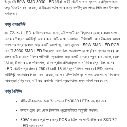
উদ্ভাবনী 50W SMD 3030 LED স্ট্রিট লাইট মডিউল রোড ল্যাম্প অ্যাপ্লিকেশনের
জন্য ডিজাইন করা হয়েছে, যা উচ্চতর কর্মক্ষমতার জন্য অপটিক্যাল গ্রেড পিসি লেন্স উপাদান
সমন্বিত।
পণ্য ওভারভিউ
এর 72-in-1 LED কনফিগারেশনের সাথে, এই পণ্যটি কম বিদ্যুতের ব্যবহার বজায় রেখে
চমৎকার উজ্জ্বল আউটপুট অফার করে, এটিকে খরচ-কার্যকর, দীর্ঘস্থায়ী, এবং উচ্চ-দক্ষ আলো
সমাধানের জন্য ব্যবসার জন্য একটি আদর্শ পছন্দ করে তুলেছে। 50W SMD LED PCB
বোর্ডটি 3030 SMD LED উজ্জ্বলতা এবং উচ্চ ক্ষমতাসম্পন্ন প্রযুক্তি প্রদান করে। এর
বাল্ক এটিকে আলো শিল্পের পাইকারি ক্রেতাদের জন্য একটি চমৎকার পছন্দ করে তোলে, যেমন
নির্মাতা, ঠিকাদার এবং পরিবেশক, যাদের প্রতিযোগিতামূলক দামে নির্ভরযোগ্য, উচ্চ-মানের
LED মডিউল প্রয়োজন। 250x74x6.15 মিমি লেন্স নিশ্চিত করে যে LED আলোর
আউটপুট সমানভাবে বিতরণ করা হয়েছে, আলোর হটস্পটগুলি হ্রাস করে এবং আলো বিতরণের
অভিন্নতা বৃদ্ধি করে, এটি বড়-এলাকার আলো প্রকল্পগুলির জন্য আদর্শ করে তোলে।
পণ্য বৈশিষ্ট্য
বর্ধিত জীবনকালের জন্য উচ্চ-মানের Ph3030 LEDs ব্যবহার করে
কাস্টম লেন্স এবং বোর্ড ডিজাইন প্রয়োজনীয়তা অনুযায়ী উপলব্ধ
50W পাওয়ার ল্যাম্পের জন্য PCB মডিউল সহ অপ্টিমাইজ করা SKD 72
LED অ্যারে লেন্স