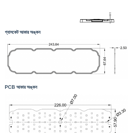
গ্যাসকেট আকার অঙ্কন
PCB আকার অঙ্কন