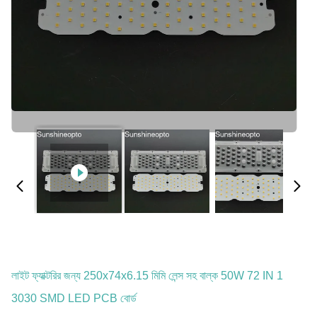
লাইট ফ্যাক্টরির জন্য 250x74x6.15 মিমি লেন্স সহ বাল্ক 50W 72 IN 1
3030 SMD LED PCB বোর্ড