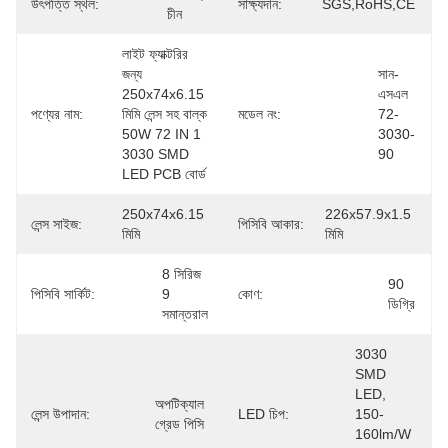
উৎপত্তি স্থল:
সাক্ষ্যদান:
SGS,RoHS,CE
চীন
লাইট ফ্যাক্টরির 
জন্য 
সান-
250x74x6.15 
এসএল 
পণ্যের নাম:
মিমি লেন্স সহ বাল্ক 
মডেল নং:
72-
50W 72 IN 1 
3030-
3030 SMD 
90
LED PCB বোর্ড
250x74x6.15 
226x57.9x1.5 
লেন্স সাইজ:
পিসিবি আকার:
মিমি
মিমি
8 সিরিজ 
90 
পিসিবি সার্কিট:
9 
কোণ:
ডিগ্রি
সমান্তরাল
3030 
SMD 
LED, 
অপটিক্যাল 
লেন্স উপাদান:
LED চিপ:
150-
গ্রেড পিসি
160lm/w 