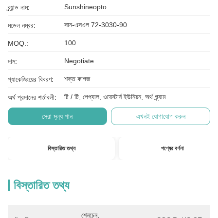
Sunshineopto
ব্র্যান্ড নাম:
সান-এসএল 72-3030-90
মডেল নম্বর:
100
MOQ.:
Negotiate
দাম:
শক্ত কাগজ
প্যাকেজিংয়ের বিবরণ:
টি / টি, পেপ্যাল, ওয়েস্টার্ন ইউনিয়ন, অর্থ গ্র্যাম
অর্থ প্রদানের শর্তাবলী:
সেরা মূল্য পান
এখনই যোগাযোগ করুন
বিস্তারিত তথ্য
পণ্যের বর্ণনা
বিস্তারিত তথ্য
শেনচেন, 