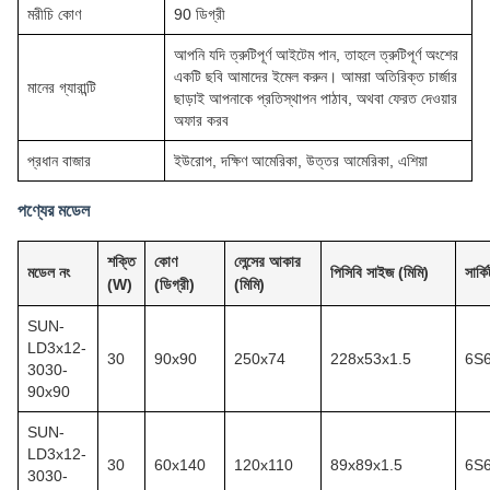
মরীচি কোণ
90 ডিগ্রী
আপনি যদি ত্রুটিপূর্ণ আইটেম পান, তাহলে ত্রুটিপূর্ণ অংশের
একটি ছবি আমাদের ইমেল করুন। আমরা অতিরিক্ত চার্জার
মানের গ্যারান্টি
ছাড়াই আপনাকে প্রতিস্থাপন পাঠাব, অথবা ফেরত দেওয়ার
অফার করব
প্রধান বাজার
ইউরোপ, দক্ষিণ আমেরিকা, উত্তর আমেরিকা, এশিয়া
পণ্যের মডেল
শক্তি
কোণ
লেন্সের আকার
মডেল নং
পিসিবি সাইজ (মিমি)
সার্ক
(W)
(ডিগ্রী)
(মিমি)
SUN-
LD3x12-
30
90x90
250x74
228x53x1.5
6S
3030-
90x90
SUN-
LD3x12-
30
60x140
120x110
89x89x1.5
6S
3030-