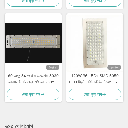
সেরা মূল্য পান
সেরা মূল্য পান
ভিডিও
ভিডিও
60 ডাব্লু 84 পয়েন্টস এসএমডি 3030
120W 36 LEDs SMD 5050
উল্লম্ব স্ট্রিট লাইট মডিউল 239x45
LED স্ট্রিট লাইট মডিউল টাইপ III-M
মিমি
বিম অ্যাঙ্গেল লেন্স এবং PCB বোর্ড সহ
সেরা মূল্য পান
সেরা মূল্য পান
দ্রুত যোগাযোগ