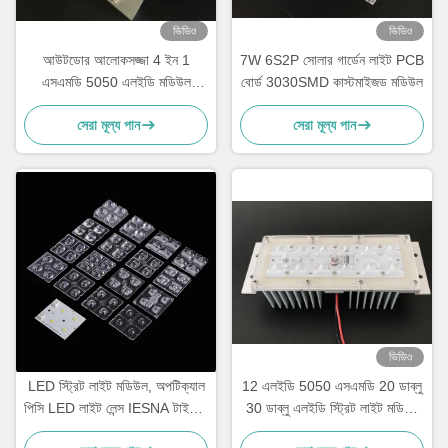
ভিডিও
ভিডিও
আউটডোর আলোকসজ্জা 4 ইন 1
7W 6S2P সোলার গার্ডেন লাইট PCB
এসএমডি 5050 এলইডি মডিউল
বোর্ড 3030SMD কাস্টমাইজড মডিউল
10W-15W 150x75 ডিগ্রি লেন্স সহ
সেরা মূল্য পান
সেরা মূল্য পান
জলরোধী
ভিডিও
LED স্ট্রিট লাইট মডিউল, অপটিক্যাল
12 এলইডি 5050 এসএমডি 20 ডাব্লু
পিসি LED লাইট লেন্স IESNA টাইপ II
30 ডাব্লু এলইডি স্ট্রিট লাইট মডিউল
রাস্তা আলো জন্য
হিটিং সিঙ্ক সহ