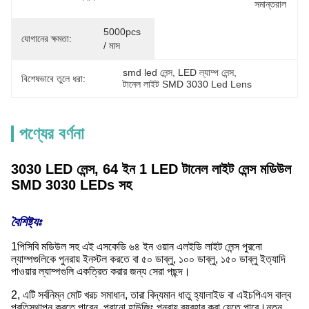
সমান্তরাল
5000pcs 
যোগানের ক্ষমতা:
/ মাস
smd led লেন্স
, 
LED ল্যাম্প লেন্স
, 
বিশেষভাবে তুলে ধরা:
টানেল লাইট SMD 3030 Led Lens
পণ্যের বর্ণনা
3030 LED লেন্স, 64 ইন 1 LED টানেল লাইট লেন্স মডিউল
SMD 3030 LEDs সহ
বৈশিষ্ট্যঃ
1পিসিবি মডিউল সহ এই এসকেডি ৬৪ ইন ওয়ান এলইডি লাইট লেন্স পুরনো
ল্যাম্পগুলিকে পুনরায় ইনস্টল করতে বা ৫০ ডাব্লু, ১০০ ডাব্লু, ১৫০ ডাব্লু ইত্যাদি
পাওয়ার ল্যাম্পগুলি একত্রিত করার জন্য সেরা পছন্দ।
2, এটি সর্বনিম্ন মোট খরচ সমাধান, তারা বিদ্যমান ধাতু হ্যালাইড বা এইচপিএস বাল্ব
প্রতিস্থাপন করতে পারেন, পুরানো হাউজিং পুনরায় ব্যবহার করা যেতে পারে।নতুন