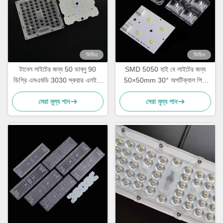
ভিডিও
ভিডিও
টানেল লাইটের জন্য 50 ডাব্লু 90
SMD 5050 হাই বে লাইটের জন্য
ডিগ্রি এসএমডি 3030 স্কয়ার এলইডি
50×50mm 30° অপটিক্যাল পিসি
লেন্স
LED লেন্স শিল্প ও গুদাম আলোর জন্য
সেরা মূল্য পান
সেরা মূল্য পান
উচ্চ দক্ষতার ন্যারো বিম লেন্স