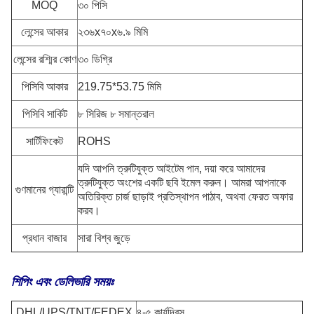
MOQ
৩০ পিসি
লেন্সের আকার
২৩৬x৭০x৬.৯ মিমি
লেন্সের রশ্মির কোণ
৩০ ডিগ্রি
পিসিবি আকার
219.75*53.75 মিমি
পিসিবি সার্কিট
৮ সিরিজ ৮ সমান্তরাল
সার্টিফিকেট
ROHS
যদি আপনি ত্রুটিযুক্ত আইটেম পান, দয়া করে আমাদের
ত্রুটিযুক্ত অংশের একটি ছবি ইমেল করুন। আমরা আপনাকে
গুণমানের গ্যারান্টি
অতিরিক্ত চার্জ ছাড়াই প্রতিস্থাপন পাঠাব, অথবা ফেরত অফার
করব।
প্রধান বাজার
সারা বিশ্ব জুড়ে
শিপিং এবং ডেলিভারি সময়ঃ
DHL/UPS/TNT/FEDEX
৪-৫ কার্যদিবস