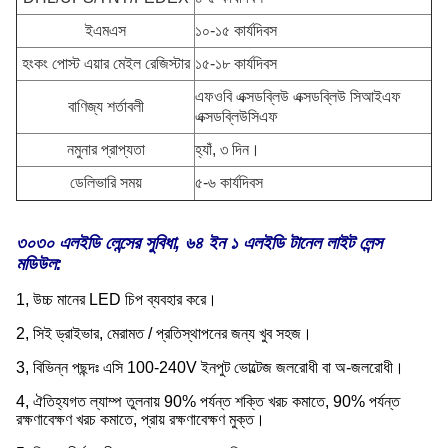
ইএমএস
১০-১৫ কার্যদিবস
হংকং পোস্ট এয়ার মেইল রেজিস্টার
১৫-১৮ কার্যদিবস
এফওবি এক্সডব্লিউ এক্সডব্লিউ সিআইএফ
বাণিজ্য শর্তাবলী
এক্সডব্লিউসিএফ
নমুনার প্রাপ্যতা
হ্যাঁ, ৩ দিন।
ডেলিভারি সময়
৫-৬ কার্যদিবস
৩০৩০ এলইডি লেন্সের সুবিধা, ৬৪ ইন ১ এলইডি টানেল লাইট লেন্স
মডিউল:
1, উচ্চ মানের LED চিপ ব্যবহার করে।
2, সিই ড্রাইভার, মেরামত / প্রতিস্থাপনের জন্য খুব সহজ।
3, বিভিন্ন পছন্দঃ এসি 100-240V ইনপুট ভোল্টেজ জলরোধী বা অ-জলরোধী।
4, ঐতিহ্যগত ল্যাম্প তুলনায় 90% পর্যন্ত শক্তি খরচ কমাতে, 90% পর্যন্ত
রক্ষণাবেক্ষণ খরচ কমাতে, প্রায় রক্ষণাবেক্ষণ মুক্ত।