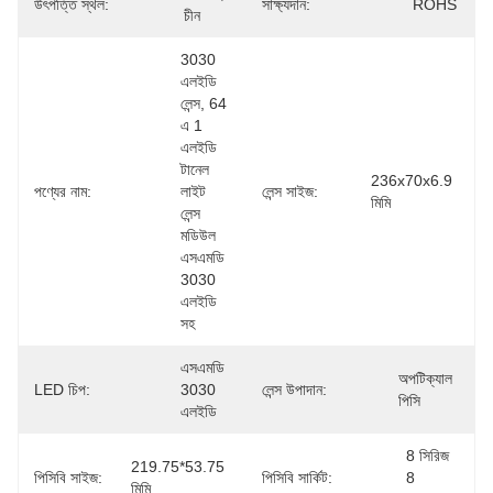
উৎপত্তি স্থল:
সাক্ষ্যদান:
ROHS
চীন
3030 
এলইডি 
লেন্স, 64 
এ 1 
এলইডি 
টানেল 
236x70x6.9 
পণ্যের নাম:
লাইট 
লেন্স সাইজ:
মিমি
লেন্স 
মডিউল 
এসএমডি 
3030 
এলইডি 
সহ
এসএমডি 
অপটিক্যাল 
LED চিপ:
3030 
লেন্স উপাদান:
পিসি
এলইডি
8 সিরিজ 
219.75*53.75 
পিসিবি সাইজ:
পিসিবি সার্কিট:
8 
মিমি