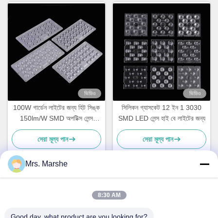
ভিডিও
ভিডিও
100W গার্ডেন লাইটের জন্য হিট সিঙ্ক
সিলিকন গ্যাসকেট 12 ইন 1 3030
150lm/W SMD অপটিক্স লেন্স
SMD LED লেন্স হাই বে লাইটের জন্য
PH3030 18 সমান্তরাল
সেরা মূল্য পান
সেরা মূল্য পান
Mrs. Marshe
দ্রুত যোগাযোগ
8:30 AM
Good day, what product are you looking for?
ঠিকানা