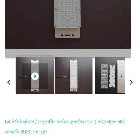
64 পিসিবি মডিউল / নেতৃত্বাধীন অপটিক্স লেন্সগুলির সাথে 1 লাইন টানেল লাইট
এসএমডি 3030 লেড লেন্স