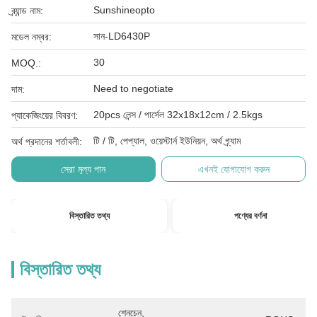
Sunshineopto
ব্র্যান্ড নাম:
সান-LD6430P
মডেল নম্বর:
30
MOQ.:
Need to negotiate
দাম:
20pcs লেন্স / পার্সেল 32x18x12cm / 2.5kgs
প্যাকেজিংয়ের বিবরণ:
টি / টি, পেপ্যাল, ওয়েস্টার্ন ইউনিয়ন, অর্থ গ্র্যাম
অর্থ প্রদানের শর্তাবলী:
সেরা মূল্য পান
এখনই যোগাযোগ করুন
বিস্তারিত তথ্য
পণ্যের বর্ণনা
বিস্তারিত তথ্য
শেনচেন, 