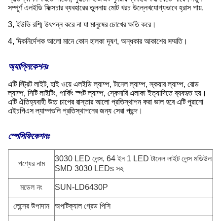
সম্পূর্ণ এলইডি ফিক্সচার ব্যবহারের তুলনায় মোট খরচ উল্লেখযোগ্যভাবে হ্রাস পায়.
3, ইউভি রশ্মি উৎপন্ন করে না যা মানুষের চোখের ক্ষতি করে।
4, দিকনির্দেশক আলো মানে কোন হালকা দূষণ, অন্ধকার আকাশের সম্মতি।
অ্যাপ্লিকেশনঃ
এটি স্ট্রিট লাইট, হাই ওয়ে এলইডি ল্যাম্প, টানেল ল্যাম্প, স্কয়ার ল্যাম্প, রোড
ল্যাম্প, সিটি লাইটিং, পার্কিং স্পট ল্যাম্প, স্কেনারি এলাকা ইত্যাদিতে ব্যবহৃত হয়।
এটি ঐতিহ্যবাহী উচ্চ চাপের রাস্তার আলো প্রতিস্থাপন করা ভাল হবে এটি পুরানো
এইচপিএস ল্যাম্পগুলি প্রতিস্থাপনের জন্য সেরা পছন্দ।
স্পেসিফিকেশনঃ
3030 LED লেন্স, 64 ইন 1 LED টানেল লাইট লেন্স মডিউল
পণ্যের নাম
SMD 3030 LEDs সহ
মডেল নং
SUN-LD6430P
লেন্সের উপাদান
অপটিক্যাল গ্রেড পিসি