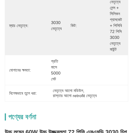
নেতৃত্বে 
লেন্স + 
সিলিকন 
গ্যাসকেট 
3030 
ম্যাচ নেতৃত্বে:
কিট:
+ পিসিবি 
নেতৃত্বে
72 পিসি 
3030 
নেতৃত্বে 
মাউন্ট
প্রতি 
মাসে 
যোগানের ক্ষমতা:
5000 
সেট
নেতৃত্বে আলো মডিউল
, 
বিশেষভাবে তুলে ধরা:
রাস্তার আলো retrofit নেতৃত্বে
পণ্যের বর্ণনা
উচ্চ লুমেন 60W উচ্চ উজ্জ্বলতা 72 পিসি এসএমডি 3030 চিপ