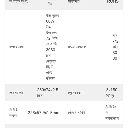
উৎপত্তি স্থল:
সাক্ষ্যদান:
ROHS
চীন
উচ্চ লুমেন 
60W 
উচ্চ 
উজ্জ্বলতা 
সান 
72 পিসি 
-72 
এসএমডি 
পণ্যের নাম:
মডেল নাম্বার:
এইচ 
3030 
30-
চিপ 
30
নেতৃত্বে 
স্ট্রিট 
লাইট 
মডিউল
250x74x2.5 
8x150 
লেন্স আকার:
লেন্সের কোণ:
মিমি
ডিগ্রি
8 সিরিজ 
পিসিবি
226x57.9x1.5mm
পিসিবি সার্কিট:
9 
আকার:
সমান্তরাল