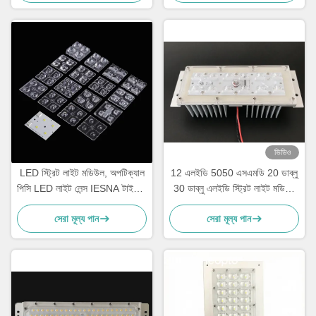
ভিডিও
LED স্ট্রিট লাইট মডিউল, অপটিক্যাল
12 এলইডি 5050 এসএমডি 20 ডাব্লু
পিসি LED লাইট লেন্স IESNA টাইপ II
30 ডাব্লু এলইডি স্ট্রিট লাইট মডিউল
রাস্তা আলো জন্য
হিটিং সিঙ্ক সহ
সেরা মূল্য পান
সেরা মূল্য পান