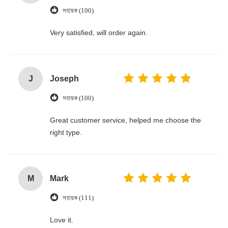
সহায়ক (100)
Very satisfied, will order again.
J
Joseph
সহায়ক (100)
Great customer service, helped me choose the
right type.
M
Mark
সহায়ক (111)
Love it.