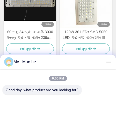
ভিডিও
ভিডিও
60 ডাব্লু 84 পয়েন্টস এসএমডি 3030
120W 36 LEDs SMD 5050
উল্লম্ব স্ট্রিট লাইট মডিউল 239x45
LED স্ট্রিট লাইট মডিউল টাইপ III-M
মিমি
বিম অ্যাঙ্গেল লেন্স এবং PCB বোর্ড সহ
সেরা মূল্য পান
সেরা মূল্য পান
Mrs. Marshe
দ্রুত যোগাযোগ
6:50 PM
ঠিকানা
Good day, what product are you looking for?
রুম 7 ই, ব্লক এ, বিনফেন শিজি বিল্ডিং, লংক্সিয়াং রোড, লংগ্যাং জেলা, শেনঝেন, চীন
518172
টেলিফোন