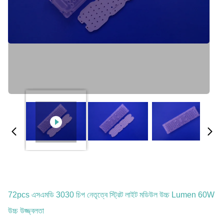
72pcs এসএমডি 3030 চিপ নেতৃত্বে স্ট্রিট লাইট মডিউল উচ্চ Lumen 60W
উচ্চ উজ্জ্বলতা