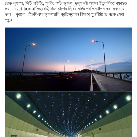
রোড ল্যাম্প, সিটি লাইটিং, পার্কিং স্পট ল্যাম্প, দৃশ্যাবলী অঞ্চল ইত্যাদিতে ব্যবহৃত
হয়।Traditionalতিহ্যবাহী উচ্চ চাপের স্ট্রিট লাইট প্রতিস্থাপন করা সবচেয়ে
ভাল। পুরানো এইচপিএস ল্যাম্পগুলি প্রতিস্থাপন হিসাবে পুনর্নির্মাণের পক্ষে সেরা
পছন্দ।