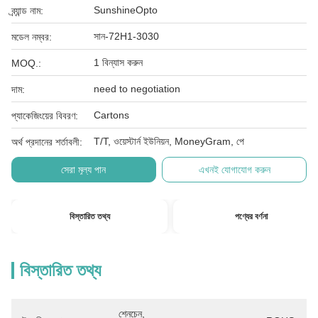
SunshineOpto
ব্র্যান্ড নাম:
সান-72H1-3030
মডেল নম্বর:
1 বিন্যাস করুন
MOQ.:
need to negotiation
দাম:
Cartons
প্যাকেজিংয়ের বিবরণ:
T/T, ওয়েস্টার্ন ইউনিয়ন, MoneyGram, পে
অর্থ প্রদানের শর্তাবলী:
সেরা মূল্য পান
এখনই যোগাযোগ করুন
বিস্তারিত তথ্য
পণ্যের বর্ণনা
বিস্তারিত তথ্য
শেনচেন, 