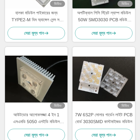
ভিডিও
ভিডিও
হালকা মডিউল পাইকারের জন্য
অপটিক্যাল পিসি স্ট্রিট ল্যাম্প মডিউল
TYPE2-M বিম অ্যাঙ্গেল লেন্স সহ
50W SMD3030 PCB মডিউল
150W SMD 3030 LED PCB
স্ট্রিট লাইট অ্যারে লেন্স
সেরা মূল্য পান
সেরা মূল্য পান
বোর্ড
ভিডিও
ভিডিও
আউটডোর আলোকসজ্জা 4 ইন 1
7W 6S2P সোলার গার্ডেন লাইট PCB
এসএমডি 5050 এলইডি মডিউল
বোর্ড 3030SMD কাস্টমাইজড মডিউল
10W-15W 150x75 ডিগ্রি লেন্স সহ
সেরা মূল্য পান
সেরা মূল্য পান
জলরোধী