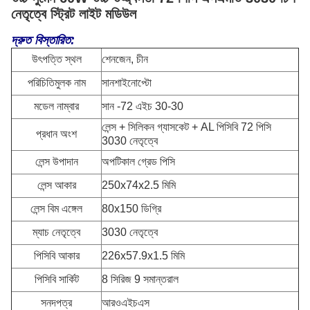
নেতৃত্বে স্ট্রিট লাইট মডিউল
দ্রুত বিস্তারিত:
উৎপত্তি স্থল
শেনজেন, চীন
পরিচিতিমুলক নাম
সানশাইনোপ্টো
মডেল নাম্বার
সান -72 এইচ 30-30
লেন্স + সিলিকন গ্যাসকেট + AL পিসিবি 72 পিসি
প্রধান অংশ
3030 নেতৃত্বে
লেন্স উপাদান
অপটিকাল গ্রেড পিসি
লেন্স আকার
250x74x2.5 মিমি
লেন্স বিম এঙ্গেল
80x150 ডিগ্রি
ম্যাচ নেতৃত্বে
3030 নেতৃত্বে
পিসিবি আকার
226x57.9x1.5 মিমি
পিসিবি সার্কিট
8 সিরিজ 9 সমান্তরাল
সনদপত্র
আরওএইচএস